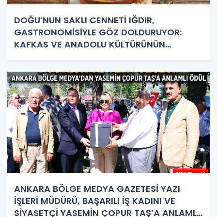
DOĞU’NUN SAKLI CENNETİ IĞDIR,
GASTRONOMİSİYLE GÖZ DOLDURUYOR:
KAFKAS VE ANADOLU KÜLTÜRÜNÜN
BULUŞMA NOKTASI
ANKARA BÖLGE MEDYA GAZETESİ YAZI
İŞLERİ MÜDÜRÜ, BAŞARILI İŞ KADINI VE
SİYASETÇİ YASEMİN ÇOPUR TAŞ’A ANLAMLI