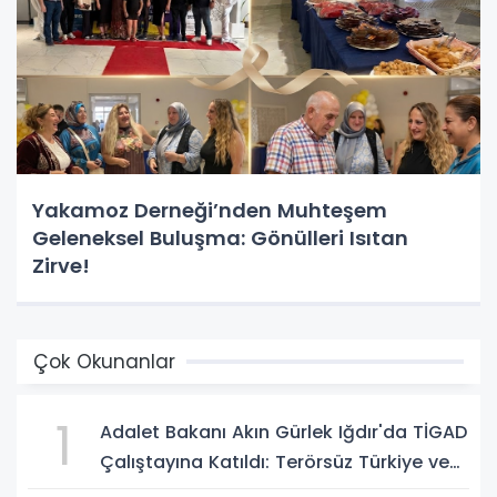
Yakamoz Derneği’nden Muhteşem
Geleneksel Buluşma: Gönülleri Isıtan
Zirve!
Çok Okunanlar
1
Adalet Bakanı Akın Gürlek Iğdır'da TİGAD
Çalıştayına Katıldı: Terörsüz Türkiye ve
Sosyal Medya Düzenlemesi Mesajı