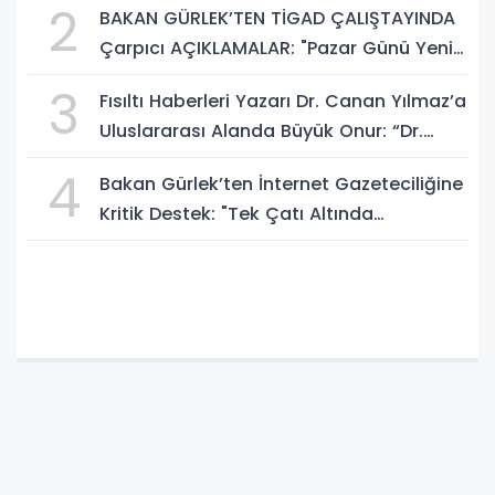
2
BAKAN GÜRLEK’TEN TİGAD ÇALIŞTAYINDA
Çarpıcı AÇIKLAMALAR: "Pazar Günü Yeni
Bir Aydınlığa Uyanacağız"
3
Fısıltı Haberleri Yazarı Dr. Canan Yılmaz’a
Uluslararası Alanda Büyük Onur: “Dr.
A.P.J. Abdul Kalam İlham Ödülü 2026”
4
Bakan Gürlek’ten İnternet Gazeteciliğine
Kritik Destek: "Tek Çatı Altında
Toplanmalıyız, Yasal Düzenlemeye
Hazırız"