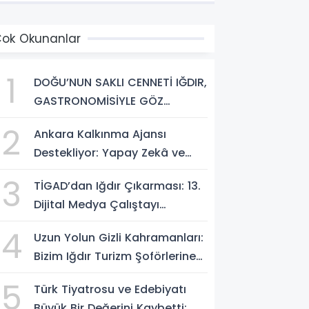
ok Okunanlar
1
DOĞU’NUN SAKLI CENNETİ IĞDIR,
GASTRONOMİSİYLE GÖZ
DOLDURUYOR: KAFKAS VE
2
Ankara Kalkınma Ajansı
ANADOLU KÜLTÜRÜNÜN
Destekliyor: Yapay Zekâ ve
BULUŞMA NOKTASI
Dijital Çağda
3
TİGAD’dan Iğdır Çıkarması: 13.
Dezenformasyonla Mücadele
Dijital Medya Çalıştayı
Kapasite Geliştirme Eğitimi
Başlıyor!
Başlıyor!
4
Uzun Yolun Gizli Kahramanları:
Bizim Iğdır Turizm Şoförlerine
Yolculardan Büyük Teşekkür!
5
Türk Tiyatrosu ve Edebiyatı
Büyük Bir Değerini Kaybetti: