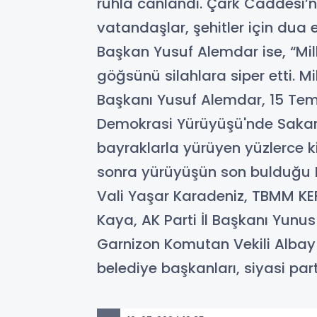
ruhla canlandı. Çark Caddesi’n
vatandaşlar, şehitler için dua 
Başkan Yusuf Alemdar ise, “Mil
göğsünü silahlara siper etti. M
Başkanı Yusuf Alemdar, 15 Tem
Demokrasi Yürüyüşü'nde Sakaryal
bayraklarla yürüyen yüzlerce k
sonra yürüyüşün son bulduğu 
Vali Yaşar Karadeniz, TBMM KEF
Kaya, AK Parti İl Başkanı Yunu
Garnizon Komutan Vekili Alba
belediye başkanları, siyasi parti