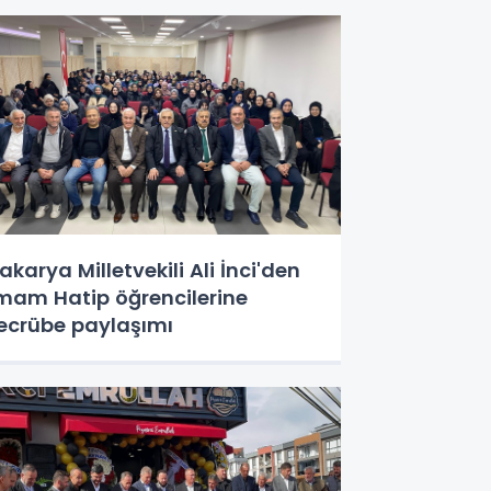
erçekleştirildi.
akarya Milletvekili Ali İnci'den
mam Hatip öğrencilerine
ecrübe paylaşımı