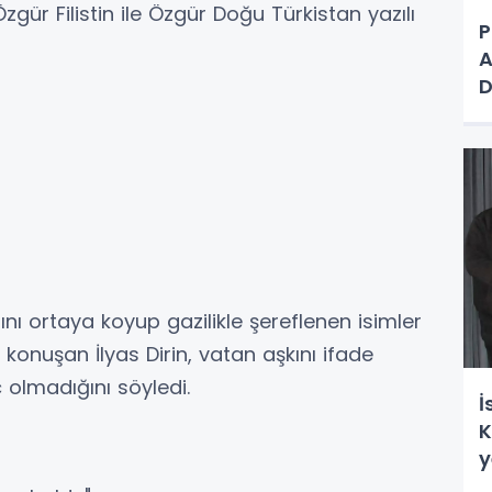
gür Filistin ile Özgür Doğu Türkistan yazılı
P
A
D
E
D
 ortaya koyup gazilikle şereflenen isimler
 konuşan İlyas Dirin, vatan aşkını ifade
olmadığını söyledi.
İ
K
y