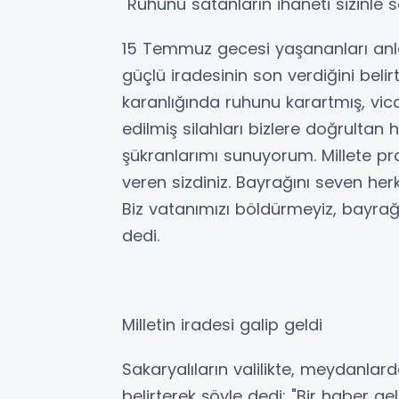
"Ruhunu satanların ihaneti sizinle 
15 Temmuz gecesi yaşananları anl
güçlü iradesinin son verdiğini beli
karanlığında ruhunu karartmış, vic
edilmiş silahları bizlere doğrultan h
şükranlarımı sunuyorum. Millete p
veren sizdiniz. Bayrağını seven he
Biz vatanımızı böldürmeyiz, bayrağı
dedi.
Milletin iradesi galip geldi
Sakaryalıların valilikte, meydanlar
belirterek şöyle dedi: "Bir haber gel