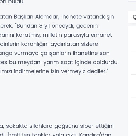
son buldu"
atan Başkan Alemdar, ihanete vatandaşın
Ç
rterek, "Bundan 8 yıl önceydi, gecenin
danını karatmış, milletin parasıyla emanet
ainlerin karanlığını aydınlatan sizlere
ranga vurmaya çalışanların ihanetine son
rkes bu meydanı yarım saat içinde doldurdu.
mızı indirmelerine izin vermeyiz dediler."
da, sokakta silahlara göğsünü siper ettiğini
di, İzmit'ten tanklar yola çıktı. Kandıra'dan,