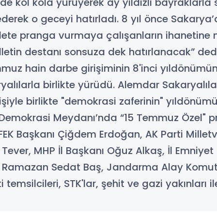
de kol kola yürüyerek ay yıldızlı bayraklar
ederek o geceyi hatırladı. 8 yıl önce Sakary
lete pranga vurmaya çalışanların ihanetine mi
illetin destanı sonsuza dek hatırlanacak” de
muz hain darbe girişiminin 8'inci yıldönüm
ılarla birlikte yürüdü. Alemdar Sakaryalılar
işiyle birlikte "demokrasi zaferinin" yıldön
Demokrasi Meydanı’nda “15 Temmuz Özel" pr
EK Başkanı Çiğdem Erdoğan, AK Parti Milletve
s Tever, MHP İl Başkanı Oğuz Alkaş, İl Emniy
y Ramazan Sedat Baş, Jandarma Alay Komuta
 temsilcileri, STK'lar, şehit ve gazi yakınları