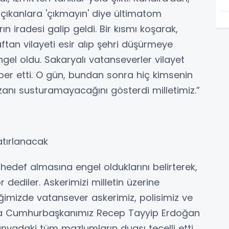
 çıkanlara 'çıkmayın' diye ültimatom
n iradesi galip geldi. Bir kısmı koşarak,
raftan vilayeti esir alıp şehri düşürmeye
ngel oldu. Sakaryalı vatanseverler vilayet
iper etti. O gün, bundan sonra hiç kimsenin
anı susturamayacağını gösterdi milletimiz.”
atırlanacak
 hedef almasına engel olduklarını belirterek,
 dediler. Askerimizi milletin üzerine
ğimizde vatansever askerimiz, polisimiz ve
Başta Cumhurbaşkanımız Recep Tayyip Erdoğan
nyadaki tüm mazlumların duası tecelli etti.