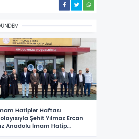
GÜNDEM
mam Hatipler Haftası
olayısıyla Şehit Yılmaz Ercan
ız Anadolu İmam Hatip
isesi'nde özel bir buluşma