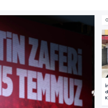
İ
d
K
L