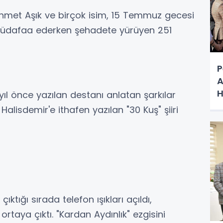
hmet Aşık ve birçok isim, 15 Temmuz gecesi
üdafaa ederken şehadete yürüyen 251
P
A
H
ıl önce yazılan destanı anlatan şarkılar
k
lisdemir'e ithafen yazılan "30 Kuş" şiiri
ktığı sırada telefon ışıkları açıldı,
rtaya çıktı. "Kardan Aydınlık" ezgisini