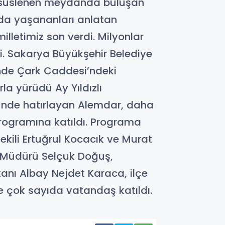
la süslenen meydanda buluşan
a’da yaşananları anlatan
lletimiz son verdi. Milyonlar
di. Sakarya Büyükşehir Belediye
ünde Çark Caddesi’ndeki
la yürüdü Ay Yıldızlı
ümünde hatırlayan Alemdar, daha
ogramına katıldı. Programa
kili Ertuğrul Kocacık ve Murat
et Müdürü Selçuk Doğuş,
nı Albay Nejdet Karaca, ilçe
 ile çok sayıda vatandaş katıldı.