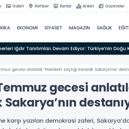
o
Galeri
Rehber
İlanlar
Anket
Gazeteler
KİKA
EKONOMİ
SİYASET
MAGAZİN
SAĞLIK
EĞİT
atrosu ve Edebiyatı Büyük Bir Değerini Kaybetti: Bilges
uz gecesi anlatıldı “Hainlerin saçtığı karanlık Sakarya’nın dest
Temmuz gecesi anlatıld
k Sakarya’nın destanı
ne karşı yazılan demokrasi zaferi, Sakarya’