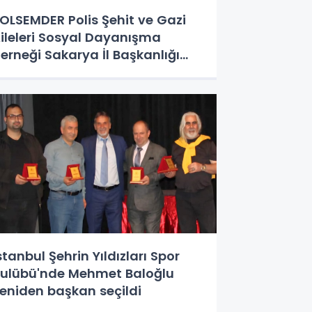
OLSEMDER Polis Şehit ve Gazi
ileleri Sosyal Dayanışma
erneği Sakarya İl Başkanlığı
renler Belediye Başkanı Şenol
inç’e ziyaret gerçekleştirdi.
stanbul Şehrin Yıldızları Spor
ulübü'nde Mehmet Baloğlu
eniden başkan seçildi