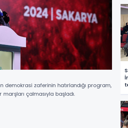
g
S
İ
t
an demokrasi zaferinin hatırlandığı program,
r marşları çalmasıyla başladı.