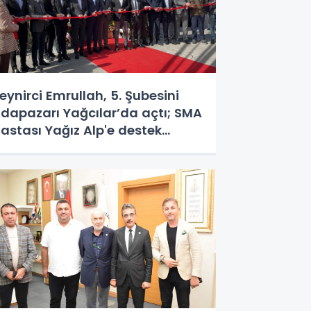
eynirci Emrullah, 5. Şubesini
dapazarı Yağcılar’da açtı; SMA
astası Yağız Alp'e destek
ampanyası büyük ilgi gördü