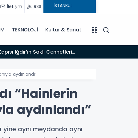
İletişim
RSS
İM
TEKNOLOJİ
Kültür & Sanat
12:33
u Erenus’u Son Yolculuğuna Uğurluyoruz
TİGAD’
anıyla aydınlandı”
ı “Hainlerin
yla aydınlandı”
da yine aynı meydanda aynı