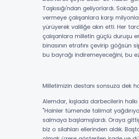
Taşkısığı'ndan geliyorlardı. Sokağa
vermeye çalışanlara karşı milyonları
yürüyerek valiliğe akın etti. Her ta
çalışanlara milletin güçlü duruşu e
binasının etrafını çevirip göğsün s
bu bayrağı indiremeyeceğini, bu ez
Milletimizin destanı sonsuza dek h
Alemdar, kışlada darbecilerin halkı
"Hainler tümende talimat yağdırıyor
salmaya başlamışlardı. Oraya gitti
biz o silahları ellerinden aldık. 
olmak üzere gösterilen irade ve dü