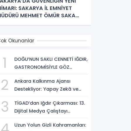
AKARYA’DA GÜVENLİĞİN YENİ
İMARI: SAKARYA İL EMNİYET
MÜDÜRÜ MEHMET ÖMÜR SAKA
İMDİR ?
ok Okunanlar
1
DOĞU’NUN SAKLI CENNETİ IĞDIR,
GASTRONOMİSİYLE GÖZ
DOLDURUYOR: KAFKAS VE
2
Ankara Kalkınma Ajansı
ANADOLU KÜLTÜRÜNÜN
Destekliyor: Yapay Zekâ ve
BULUŞMA NOKTASI
Dijital Çağda
3
TİGAD’dan Iğdır Çıkarması: 13.
Dezenformasyonla Mücadele
Dijital Medya Çalıştayı
Kapasite Geliştirme Eğitimi
Başlıyor!
Başlıyor!
4
Uzun Yolun Gizli Kahramanları: