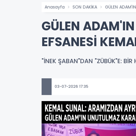
Anasayfa
SON DAKİKA
GÜLEN ADAM'IN
GÜLEN ADAM'IN 
EFSANESİ KEMAL
"İNEK ŞABAN"DAN "ZÜBÜK"E: Bİ
03-07-2026 17:35