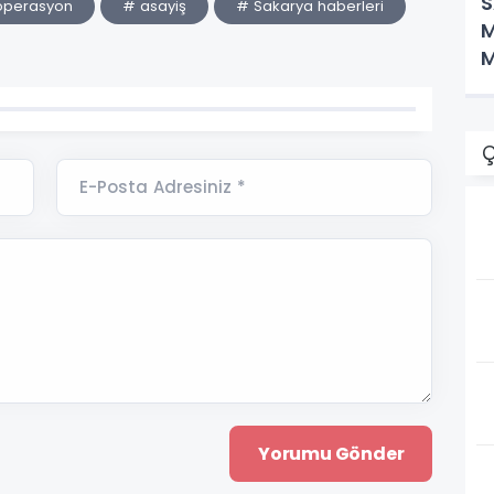
S
operasyon
# asayiş
# Sakarya haberleri
M
K
Ç
E-Posta Adresiniz *