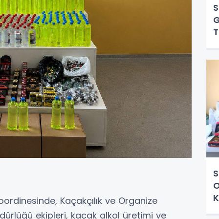
S
G
T
S
O
K
oordinesinde, Kaçakçılık ve Organize
rlüğü ekipleri, kaçak alkol üretimi ve