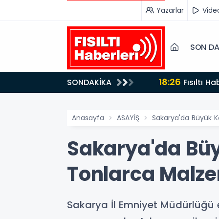
Yazarlar
Vide
SON DA
18:26
SONDAKİKA
Fısıltı Haberleri Iğdır Tanıtımları Devam Ediyor: Türkiye’nin Doğu Kapısı Iğdır’ın Saklı Cennetleri
Keşfedilmeyi Be
Anasayfa
ASAYİŞ
Sakarya'da Büyük K
Sakarya'da Büy
Tonlarca Malzem
Sakarya İl Emniyet Müdürlüğü ek