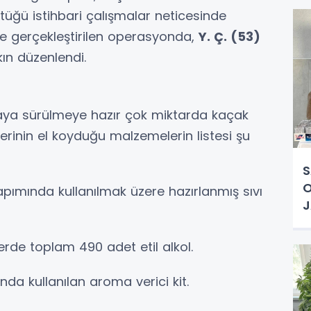
tüğü istihbari çalışmalar neticesinde
e gerçekleştirilen operasyonda,
Y. Ç. (53)
kın düzenlendi.
aya sürülmeye hazır çok miktarda kaçak
lerinin el koyduğu malzemelerin listesi şu
S
O
pımında kullanılmak üzere hazırlanmış sıvı
şelerde toplam 490 adet etil alkol.
da kullanılan aroma verici kit.