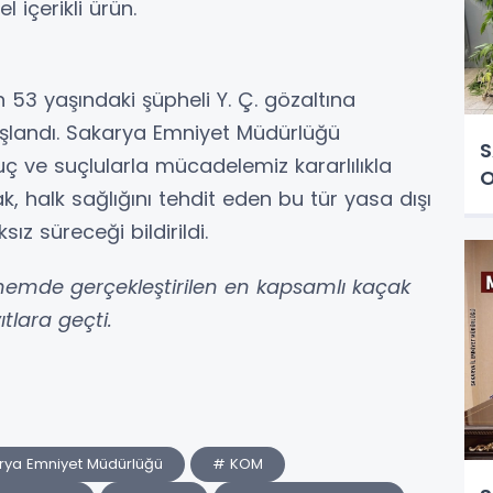
 içerikli ürün.
3 yaşındaki şüpheli Y. Ç. gözaltına
aşlandı. Sakarya Emniyet Müdürlüğü
S
ç ve suçlularla mücadelemiz kararlılıkla
O
, halk sağlığını tehdit eden bu tür yasa dışı
sız süreceği bildirildi.
emde gerçekleştirilen en kapsamlı kaçak
ıtlara geçti.
rya Emniyet Müdürlüğü
# KOM