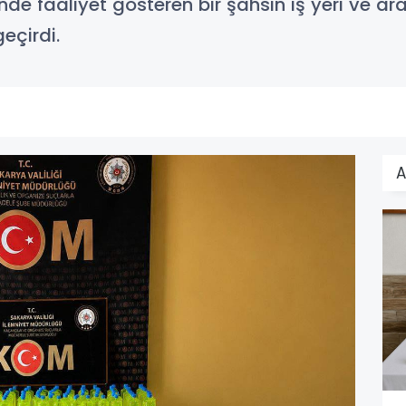
de faaliyet gösteren bir şahsın iş yeri ve 
eçirdi.
A