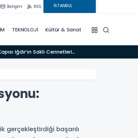
İletişim
RSS
İM
TEKNOLOJİ
Kültür & Sanat
17:47
Türk T
syonu:
k gerçekleştirdiği başarılı