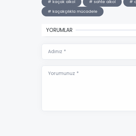
# kaçak alkol
# sahte alkol
# 
# kaçakçılıkla mücadele
YORUMLAR
Adınız *
Yorumunuz *