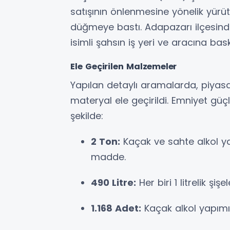
satışının önlenmesine yönelik yürüt
düğmeye bastı. Adapazarı ilçesind
isimli şahsın iş yeri ve aracına bas
Ele Geçirilen Malzemeler
Yapılan detaylı aramalarda, piyas
materyal ele geçirildi. Emniyet güç
şekilde:
2 Ton:
Kaçak ve sahte alkol ya
madde.
490 Litre:
Her biri 1 litrelik şi
1.168 Adet:
Kaçak alkol yapımın