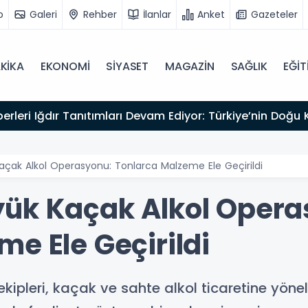
o
Galeri
Rehber
İlanlar
Anket
Gazeteler
KİKA
EKONOMİ
SİYASET
MAGAZİN
SAĞLIK
EĞİT
kliyor
açak Alkol Operasyonu: Tonlarca Malzeme Ele Geçirildi
ük Kaçak Alkol Opera
e Ele Geçirildi
ipleri, kaçak ve sahte alkol ticaretine yöneli