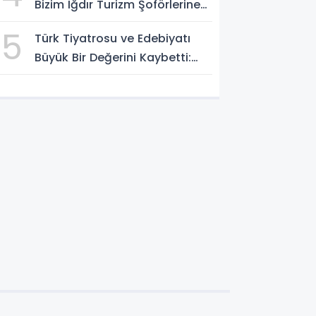
Bizim Iğdır Turizm Şoförlerine
Yolculardan Büyük Teşekkür!
5
Türk Tiyatrosu ve Edebiyatı
Büyük Bir Değerini Kaybetti:
Bilgesu Erenus’u Son
Yolculuğuna Uğurluyoruz