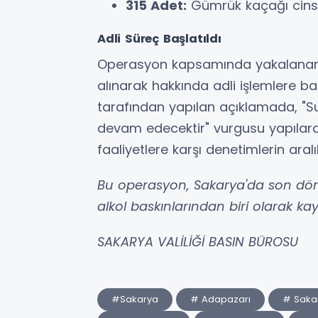
315 Adet:
Gümrük kaçağı cinsel
Adli Süreç Başlatıldı
Operasyon kapsamında yakalanan 5
alınarak hakkında adli işlemlere b
tarafından yapılan açıklamada, "Su
devam edecektir" vurgusu yapılarak
faaliyetlere karşı denetimlerin aralık
Bu operasyon, Sakarya'da son dön
alkol baskınlarından biri olarak kay
SAKARYA VALİLİĞİ BASIN BÜROSU
#Sakarya
# Adapazarı
# Saka