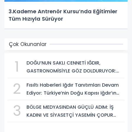
3.Kademe Antrenör Kursu’nda Eğitimler
Tüm Hızıyla Sürüyor
Çok Okunanlar
1
DOĞU’NUN SAKLI CENNETİ IĞDIR,
GASTRONOMİSİYLE GÖZ DOLDURUYOR:
KAFKAS VE ANADOLU KÜLTÜRÜNÜN
2
Fısıltı Haberleri Iğdır Tanıtımları Devam
BULUŞMA NOKTASI
Ediyor: Türkiye’nin Doğu Kapısı Iğdır’ın
Saklı Cennetleri Keşfedilmeyi Bekliyor
3
BÖLGE MEDYASINDAN GÜÇLÜ ADIM: İŞ
KADINI VE SİYASETÇİ YASEMİN ÇOPUR
TAŞ, TÜMORSİAD KADIN KOLLARINDA!