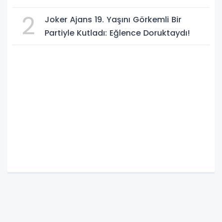
ORTAK SAVUNMA ANLAŞMASI" İMZALANDI!
2
Joker Ajans 19. Yaşını Görkemli Bir
Partiyle Kutladı: Eğlence Doruktaydı!