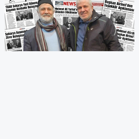
Sanat ve Medya El Ele: "Sakarya’nın Ruhu
Dijitalle Buluşuyor"
Mardin’deki dev zirvenin ardından Sakarya’da
kolları sıvayan TİGAD İl Başkanı ve Fısıltı