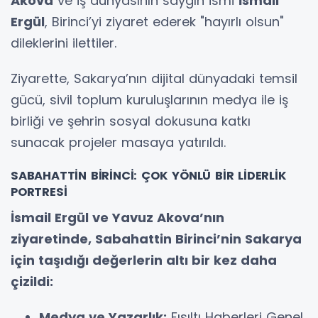
Akova
ve iş dünyasının saygın ismi
İsmail
Ergül
, Birinci’yi ziyaret ederek "hayırlı olsun"
dileklerini ilettiler.
Ziyarette, Sakarya’nın dijital dünyadaki temsil
gücü, sivil toplum kuruluşlarının medya ile iş
birliği ve şehrin sosyal dokusuna katkı
sunacak projeler masaya yatırıldı.
SABAHATTİN BİRİNCİ: ÇOK YÖNLÜ BİR LİDERLİK
PORTRESİ
İsmail Ergül ve Yavuz Akova’nın
ziyaretinde, Sabahattin Birinci’nin Sakarya
için taşıdığı değerlerin altı bir kez daha
çizildi:
Medya ve Yazarlık:
Fısıltı Haberleri Genel