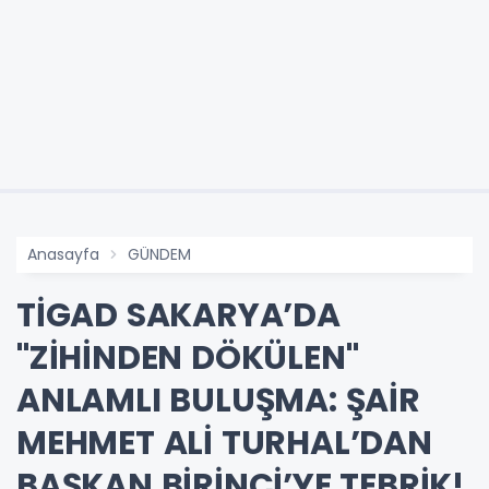
Anasayfa
GÜNDEM
TİGAD SAKARYA’DA
"ZİHİNDEN DÖKÜLEN"
ANLAMLI BULUŞMA: ŞAİR
MEHMET ALİ TURHAL’DAN
BAŞKAN BİRİNCİ’YE TEBRİK!