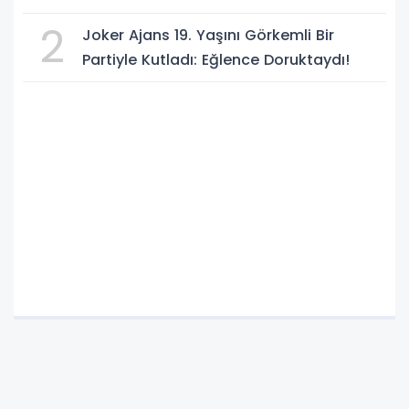
ORTAK SAVUNMA ANLAŞMASI" İMZALANDI!
2
Joker Ajans 19. Yaşını Görkemli Bir
Partiyle Kutladı: Eğlence Doruktaydı!