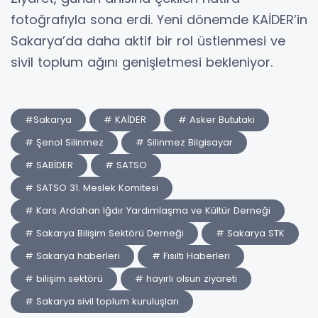
fotoğrafıyla sona erdi. Yeni dönemde KAİDER’in
Sakarya’da daha aktif bir rol üstlenmesi ve
sivil toplum ağını genişletmesi bekleniyor.
#Sakarya
# KAİDER
# Asker Bututaki
# Şenol Silinmez
# Silinmez Bilgisayar
# SABİDER
# SATSO
# SATSO 31. Meslek Komitesi
# Kars Ardahan Iğdır Yardımlaşma ve Kültür Derneği
# Sakarya Bilişim Sektörü Derneği
# Sakarya STK
# Sakarya haberleri
# Fısıltı Haberleri
# bilişim sektörü
# hayırlı olsun ziyareti
# Sakarya sivil toplum kuruluşları