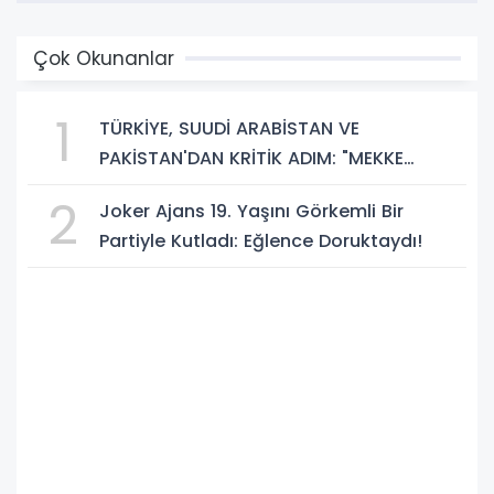
Çok Okunanlar
1
TÜRKİYE, SUUDİ ARABİSTAN VE
PAKİSTAN'DAN KRİTİK ADIM: "MEKKE
ORTAK SAVUNMA ANLAŞMASI" İMZALANDI!
2
Joker Ajans 19. Yaşını Görkemli Bir
Partiyle Kutladı: Eğlence Doruktaydı!