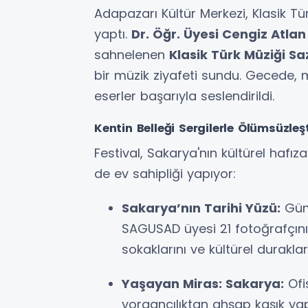
Adapazarı Kültür Merkezi, Klasik Türk
yaptı.
Dr. Öğr. Üyesi Cengiz Atla
sahnelenen
Klasik Türk Müziği Sa
bir müzik ziyafeti sundu. Gecede, 
eserler başarıyla seslendirildi.
Kentin Belleği Sergilerle Ölümsüzleş
Festival, Sakarya'nın kültürel hafız
de ev sahipliği yapıyor:
Sakarya’nın Tarihi Yüzü:
Gümr
SAGUSAD üyesi 21 fotoğrafçının 
sokaklarını ve kültürel duraklar
Yaşayan Miras: Sakarya:
Ofi
yorgancılıktan ahşap kaşık ya