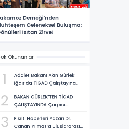
akamoz Derneği’nden
uhteşem Geleneksel Buluşma:
önülleri Isıtan Zirve!
ok Okunanlar
1
Adalet Bakanı Akın Gürlek
Iğdır'da TİGAD Çalıştayına
Katıldı: Terörsüz Türkiye ve
2
BAKAN GÜRLEK’TEN TİGAD
Sosyal Medya Düzenlemesi
ÇALIŞTAYINDA Çarpıcı
Mesajı
AÇIKLAMALAR: "Pazar Günü
3
Fısıltı Haberleri Yazarı Dr.
Yeni Bir Aydınlığa Uyanacağız"
Canan Yılmaz’a Uluslararası