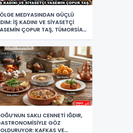
ÖLGE MEDYASINDAN GÜÇLÜ
DIM: İŞ KADINI VE SİYASETÇİ
ASEMİN ÇOPUR TAŞ, TÜMORSİAD
ADIN KOLLARINDA!
OĞU’NUN SAKLI CENNETİ IĞDIR,
ASTRONOMİSİYLE GÖZ
OLDURUYOR: KAFKAS VE