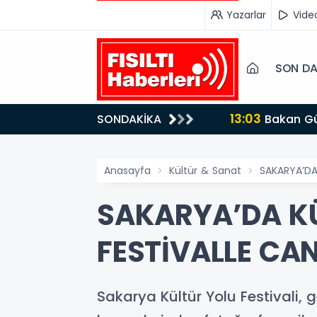
Yazarlar
Vide
SON DA
13:03
SONDAKİKA
Bakan Gürlek’ten İnternet Gazeteciliğine Kritik Destek: "Tek Çatı Altında Toplanmalıyız, Yasal
Düzenlemeye Ha
Anasayfa
Kültür & Sanat
SAKARYA’DA
SAKARYA’DA KÜ
FESTİVALLE CA
Sakarya Kültür Yolu Festivali,