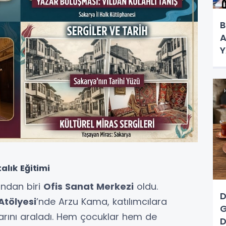
B
A
Y
K
alık Eğitimi
ından biri
Ofis Sanat Merkezi
oldu.
D
Atölyesi
’nde Arzu Kama, katılımcılara
G
larını araladı. Hem çocuklar hem de
D