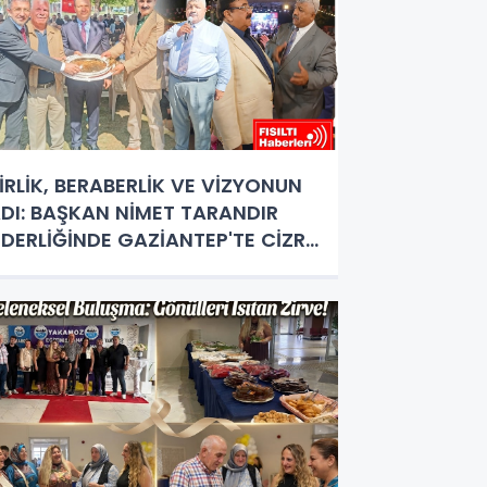
İRLİK, BERABERLİK VE VİZYONUN
DI: BAŞKAN NİMET TARANDIR
İDERLİĞİNDE GAZİANTEP'TE CİZRE
ÜZGARI ESTİ!