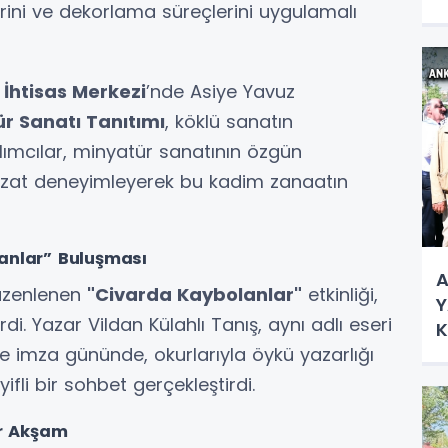
lerini ve dekorlama süreçlerini uygulamalı
A
N
İhtisas Merkezi
’nde Asiye Yavuz
r Sanatı Tanıtımı
, köklü sanatın
tılımcılar, minyatür sanatının özgün
 bizzat deneyimleyerek bu kadim zanaatın
lanlar” Buluşması
A
düzenlenen
"Civarda Kaybolanlar"
etkinliği,
Y
di. Yazar Vildan Külahlı Tanış, aynı adlı eseri
K
Ç
ve imza gününde, okurlarıyla öykü yazarlığı
yifli bir sohbet gerçekleştirdi.
ir Akşam