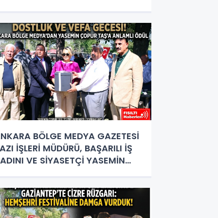
NADOLU KÜLTÜRÜNÜN BULUŞMA
OKTASI
NKARA BÖLGE MEDYA GAZETESİ
AZI İŞLERİ MÜDÜRÜ, BAŞARILI İŞ
ADINI VE SİYASETÇİ YASEMİN
OPUR TAŞ’A ANLAMLI PLAKET!