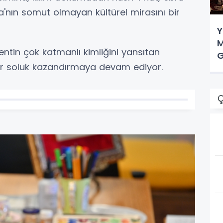
'nın somut olmayan kültürel mirasını bir
Y
M
kentin çok katmanlı kimliğini yansıtan
G
 bir soluk kazandırmaya devam ediyor.
Ç