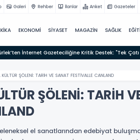
o
Galeri
Rehber
İlanlar
Anket
Gazeteler
KİKA
EKONOMİ
SİYASET
MAGAZİN
SAĞLIK
EĞİT
zırız"
 KÜLTÜR ŞÖLENİ: TARİH VE SANAT FESTİVALLE CANLAND
LTÜR ŞÖLENİ: TARİH V
NLAND
 geleneksel el sanatlarından edebiyat buluşma