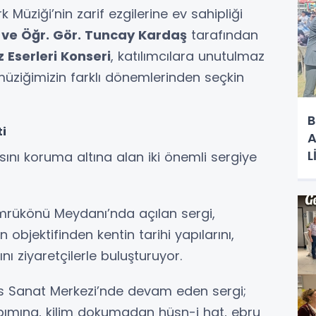
 Müziği’nin zarif ezgilerine ev sahipliği
n ve Öğr. Gör. Tuncay Kardaş
tarafından
z Eserleri Konseri
, katılımcılara unutulmaz
müziğimizin farklı dönemlerinden seçkin
B
ti
A
L
asını koruma altına alan iki önemli sergiye
R
ükönü Meydanı’nda açılan sergi,
objektifinden kentin tarihi yapılarını,
ını ziyaretçilerle buluşturuyor.
s Sanat Merkezi’nde devam eden sergi;
pımına, kilim dokumadan hüsn-i hat, ebru