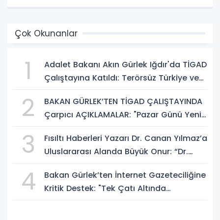
Çok Okunanlar
1
Adalet Bakanı Akın Gürlek Iğdır'da TİGAD
Çalıştayına Katıldı: Terörsüz Türkiye ve
Sosyal Medya Düzenlemesi Mesajı
2
BAKAN GÜRLEK’TEN TİGAD ÇALIŞTAYINDA
Çarpıcı AÇIKLAMALAR: "Pazar Günü Yeni
Bir Aydınlığa Uyanacağız"
3
Fısıltı Haberleri Yazarı Dr. Canan Yılmaz’a
Uluslararası Alanda Büyük Onur: “Dr.
A.P.J. Abdul Kalam İlham Ödülü 2026”
4
Bakan Gürlek’ten İnternet Gazeteciliğine
Kritik Destek: "Tek Çatı Altında
Toplanmalıyız, Yasal Düzenlemeye
Hazırız"