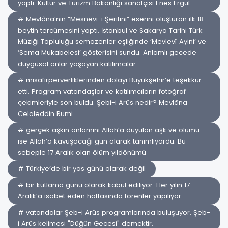
yaptı. Kültür ve Turizm Bakanlığı sanatçısı Enes Ergül
# Mevlâna’nın “Mesnevi-i Şerifini” eserini oluşturan ilk 18
beytin tercümesini yaptı. İstanbul ve Sakarya Tarihi Türk
Müziği Topluluğu semazenler eşliğinde ‘Mevlevî Ayini’ ve
‘Sema Mukabelesi’ gösterisini sundu. Anlamlı gecede
duygusal anlar yaşayan katılımcılar
# misafirperverliklerinden dolayı Büyükşehir’e teşekkür
etti. Program vatandaşlar ve katılımcıların fotoğraf
çekimleriyle son buldu. Şebi-i Arûs nedir? Mevlâna
Celaleddin Rumi
# gerçek aşkın anlamını Allah’a duyulan aşk ve ölümü
ise Allah’a kavuşacağı gün olarak tanımlıyordu. Bu
sebeple 17 Aralık olan ölüm yıldönümü
# Türkiye’de bir yas günü olarak değil
# bir kutlama günü olarak kabul ediliyor. Her yılın 17
Aralık’a isabet eden haftasında törenler yapılıyor
# vatandalar Şeb-i Arûs programlarında buluşuyor. Şeb-
i Arûs kelimesi "Düğün Gecesi" demektir.