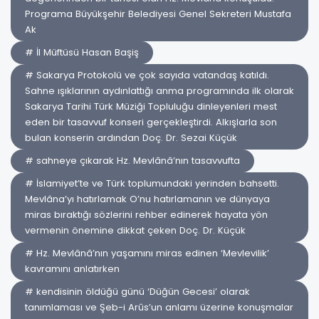
Programa Büyükşehir Belediyesi Genel Sekreteri Mustafa
Ak
# İl Müftüsü Hasan Başiş
# Sakarya Protokolü ve çok sayıda vatandaş katıldı.
Sahne ışıklarının aydınlattığı anma programında ilk olarak
Sakarya Tarihi Türk Müziği Topluluğu dinleyenleri mest
eden bir tasavvuf konseri gerçekleştirdi. Alkışlarla son
bulan konserin ardından Doç. Dr. Sezai Küçük
# sahneye çıkarak Hz. Mevlânâ’nın tasavvufta
# İslamiyet’te ve Türk toplumundaki yerinden bahsetti.
Mevlâna’yı hatırlamak O’nu hatırlamanın ve dünyaya
miras bıraktığı sözlerini rehber edinerek hayata yön
vermenin önemine dikkat çeken Doç. Dr. Küçük
# Hz. Mevlânâ’nın yaşamını miras edinen ‘Mevlevilik’
kavramını anlatırken
# kendisinin öldüğü günü ‘Düğün Gecesi’ olarak
tanımlaması ve Şeb-i Arûs’un anlamı üzerine konuşmalar