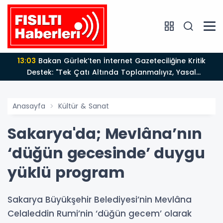
12:12
Fısıltı Haberleri Yazarı Dr. Canan Yılmaz’a
Uluslararası Alanda Büyük Onur: “Dr. A.P.J. Abdul
Kalam İlham Ödülü 2026”
Anasayfa
Kültür & Sanat
Sakarya'da; Mevlâna’nın
‘düğün gecesinde’ duygu
yüklü program
Sakarya Büyükşehir Belediyesi’nin Mevlâna
Celaleddin Rumi’nin ‘düğün gecem’ olarak