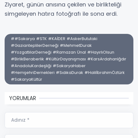
Ziyaret, günün anısına çekilen ve birlikteliği
simgeleyen hatıra fotoğrafı ile sona erdi.
##Sakarya #STK #KAİDER #AskerBututaki
#GazianteplilerDerneği #MehmetDurak
#YozgatlılarDerneği #Ramazan Ünal #HayırlıOlsun
#BirlikBeraberlik #KültürDayanışması #KarsArdahanIğdır
#AnadoluKardeşliği #SakaryaHaber
#HemşehriDernekleri #SıdıkaDurak #HalilİbrahimÖztürk
#SakaryaKültür
YORUMLAR
Adınız *