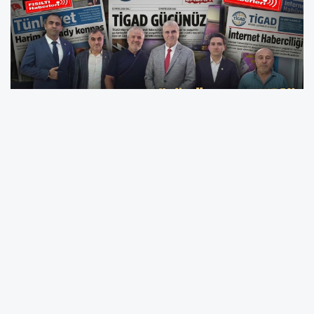
SAKARYA –
Türkiye İnternet Gazetecileri
Derneği (TİGAD) Sakarya İl Başkanlığı, şehrin
hafızası niteliğindeki isimleri ağırlamaya
devam ediyor. Sakarya’ya kazandırdığı
projelerle gönüllerde taht kuran geçmiş
dönem Büyükşehir Belediye Başkanı
Ekrem