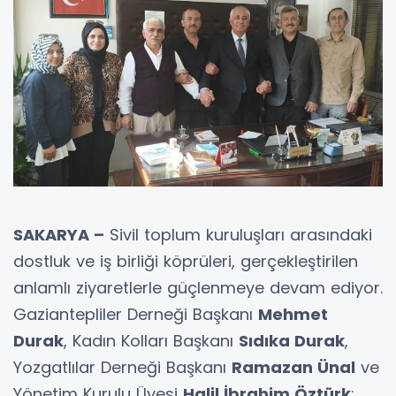
SAKARYA –
Sivil toplum kuruluşları arasındaki
dostluk ve iş birliği köprüleri, gerçekleştirilen
anlamlı ziyaretlerle güçlenmeye devam ediyor.
Gaziantepliler Derneği Başkanı
Mehmet
Durak
, Kadın Kolları Başkanı
Sıdıka Durak
,
Yozgatlılar Derneği Başkanı
Ramazan Ünal
ve
Yönetim Kurulu Üyesi
Halil İbrahim Öztürk
;