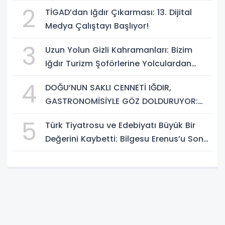
Dezenformasyonla Mücadele Kapasite
2
TİGAD’dan Iğdır Çıkarması: 13. Dijital
Geliştirme Eğitimi Başlıyor!
Medya Çalıştayı Başlıyor!
3
Uzun Yolun Gizli Kahramanları: Bizim
Iğdır Turizm Şoförlerine Yolculardan
Büyük Teşekkür!
4
DOĞU’NUN SAKLI CENNETİ IĞDIR,
GASTRONOMİSİYLE GÖZ DOLDURUYOR:
KAFKAS VE ANADOLU KÜLTÜRÜNÜN
5
Türk Tiyatrosu ve Edebiyatı Büyük Bir
BULUŞMA NOKTASI
Değerini Kaybetti: Bilgesu Erenus’u Son
Yolculuğuna Uğurluyoruz