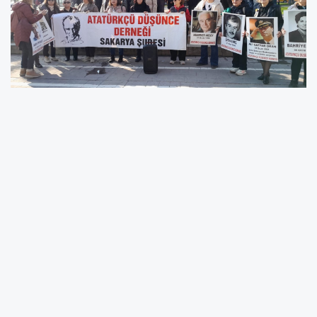
ADD Sakarya Şube Başkanı Sebahat Demirtaş,
son günlerdeki gazeteci gözaltıları ve
tutuklanmalarına değinerek, bu durumun
Türkiye'nin demokrasisi ve adaleti adına kaygı
verici olduğunu ve halkın adalete olan
güvenini sarstığını ifade etti.
Demirtaş, Adalet ve Demokrasi Haftası'nın 32.
yıl dönümünde, Batı Emperyalizmi ve
işbirlikçilerinin hain cinayetleriyle katledilen