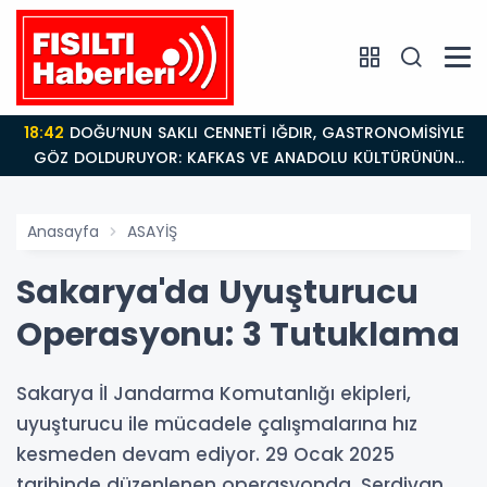
18:42
DOĞU’NUN SAKLI CENNETİ IĞDIR, GASTRONOMİSİYLE
GÖZ DOLDURUYOR: KAFKAS VE ANADOLU KÜLTÜRÜNÜN
BULUŞMA NOKTASI
Anasayfa
ASAYİŞ
Sakarya'da Uyuşturucu
Operasyonu: 3 Tutuklama
Sakarya İl Jandarma Komutanlığı ekipleri,
uyuşturucu ile mücadele çalışmalarına hız
kesmeden devam ediyor. 29 Ocak 2025
tarihinde düzenlenen operasyonda, Serdivan