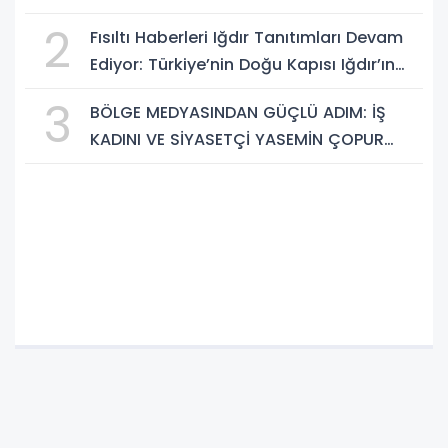
KAFKAS VE ANADOLU KÜLTÜRÜNÜN
2
Fısıltı Haberleri Iğdır Tanıtımları Devam
BULUŞMA NOKTASI
Ediyor: Türkiye’nin Doğu Kapısı Iğdır’ın
Saklı Cennetleri Keşfedilmeyi Bekliyor
3
BÖLGE MEDYASINDAN GÜÇLÜ ADIM: İŞ
KADINI VE SİYASETÇİ YASEMİN ÇOPUR
TAŞ, TÜMORSİAD KADIN KOLLARINDA!