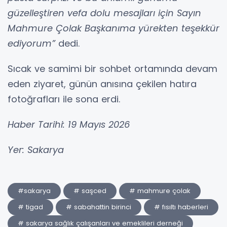
güzelleştiren vefa dolu mesajları için Sayın
Mahmure Çolak Başkanıma yürekten teşekkür
ediyorum”
dedi.
Sıcak ve samimi bir sohbet ortamında devam
eden ziyaret, günün anısına çekilen hatıra
fotoğrafları ile sona erdi.
Haber Tarihi: 19 Mayıs 2026
Yer: Sakarya
#sakarya
# saşced
# mahmure çolak
# tigad
# sabahattin birinci
# fısıltı haberleri
# sakarya sağlık çalışanları ve emeklileri derneği