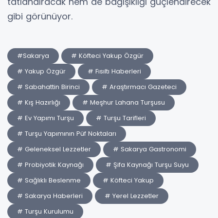
tatlandıracak hem de bağışıklığı güçlendirecek
gibi görünüyor.
#Sakarya
# Köfteci Yakup Özgür
# Yakup Özgür
# Fısıltı Haberleri
# Sabahattin Birinci
# Araştırmacı Gazeteci
# Kış Hazırlığı
# Meşhur Lahana Turşusu
# Ev Yapımı Turşu
# Turşu Tarifleri
# Turşu Yapımının Püf Noktaları
# Geleneksel Lezzetler
# Sakarya Gastronomi
# Probiyotik Kaynağı
# Şifa Kaynağı Turşu Suyu
# Sağlıklı Beslenme
# Köfteci Yakup
# Sakarya Haberleri
# Yerel Lezzetler
# Turşu Kurulumu