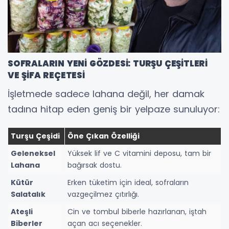
SOFRALARIN YENİ GÖZDESİ: TURŞU ÇEŞİTLERİ
VE ŞİFA REÇETESİ
İşletmede sadece lahana değil, her damak
tadına hitap eden geniş bir yelpaze sunuluyor:
Turşu Çeşidi
Öne Çıkan Özelliği
Geleneksel
Yüksek lif ve C vitamini deposu, tam bir
Lahana
bağırsak dostu.
Kütür
Erken tüketim için ideal, sofraların
Salatalık
vazgeçilmez çıtırlığı.
Ateşli
Cin ve tombul biberle hazırlanan, iştah
Biberler
açan acı seçenekler.