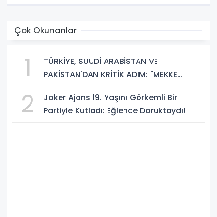
Çok Okunanlar
1
TÜRKİYE, SUUDİ ARABİSTAN VE
PAKİSTAN'DAN KRİTİK ADIM: "MEKKE
ORTAK SAVUNMA ANLAŞMASI" İMZALANDI!
2
Joker Ajans 19. Yaşını Görkemli Bir
Partiyle Kutladı: Eğlence Doruktaydı!