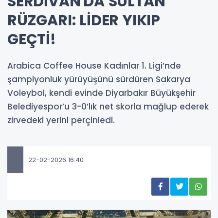
SERDİVAN'DA SULTAN
RÜZGARI: LİDER YIKIP
GEÇTİ!
Arabica Coffee House Kadınlar 1. Ligi’nde
şampiyonluk yürüyüşünü sürdüren Sakarya
Voleybol, kendi evinde Diyarbakır Büyükşehir
Belediyespor’u 3-0’lık net skorla mağlup ederek
zirvedeki yerini perçinledi.
22-02-2026 16:40