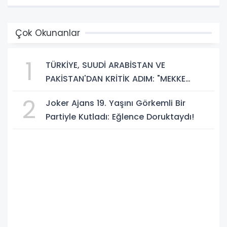
Çok Okunanlar
1
TÜRKİYE, SUUDİ ARABİSTAN VE
PAKİSTAN'DAN KRİTİK ADIM: "MEKKE
ORTAK SAVUNMA ANLAŞMASI" İMZALANDI!
2
Joker Ajans 19. Yaşını Görkemli Bir
Partiyle Kutladı: Eğlence Doruktaydı!