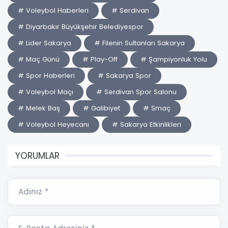
# Voleybol Haberleri
# Serdivan
# Diyarbakır Büyükşehir Belediyespor
# Lider Sakarya
# Filenin Sultanları Sakarya
# Maç Günü
# Play-Off
# Şampiyonluk Yolu
# Spor Haberleri
# Sakarya Spor
# Voleybol Maçı
# Serdivan Spor Salonu
# Melek Baş
# Galibiyet
# Smaç
# Voleybol Heyecanı
# Sakarya Etkinlikleri
YORUMLAR
Adınız *