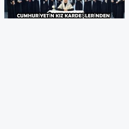
İmkansızlıklardan Destan Doğan Bir Hazırlık
Süreci
Kahraman Türk Kadınları Tiyatro Topluluğu,
son projelerinde Türkiye Cumhuriyeti’nin banisi
Mustafa Kemal Atatürk’ün annesi Zübeyde
Hanım’ın hayatını izleyiciyle buluşturdu.
Sadece bir oyun değil, bir "vefa borcu" olarak
görülen bu süreçte ekip, adeta bir Kurtuluş
Savaşı ruhuyla çalıştı. Mikrofonun olmadığı
yerde objeleri mikrofon yapan, kar kış