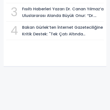
Bir Aydınlığa Uyanacağız"
3
Fısıltı Haberleri Yazarı Dr. Canan Yılmaz’a
Uluslararası Alanda Büyük Onur: “Dr.
A.P.J. Abdul Kalam İlham Ödülü 2026”
4
Bakan Gürlek’ten İnternet Gazeteciliğine
Kritik Destek: "Tek Çatı Altında
Toplanmalıyız, Yasal Düzenlemeye
Hazırız"