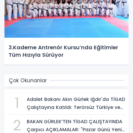
3.Kademe Antrenör Kursu’nda Eğitimler
Tüm Hızıyla Sürüyor
Çok Okunanlar
1
Adalet Bakanı Akın Gürlek Iğdır'da TİGAD
Çalıştayına Katıldı: Terörsüz Türkiye ve
Sosyal Medya Düzenlemesi Mesajı
2
BAKAN GÜRLEK’TEN TİGAD ÇALIŞTAYINDA
Çarpıcı AÇIKLAMALAR: "Pazar Günü Yeni