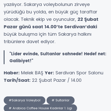
yazılıyor. Sakarya voleybolunun zirveye
yürüdüğü bu yolda, en büyük güç taraftar
olacak. Teknik ekip ve oyuncular,
22 Şubat
Pazar günü saat 14.00’te Serdivan’daki
büyük buluşma için tüm Sakarya halkını
tribünlere davet ediyor.
"Lider evinde, Sultanlar sahnede! Hedef net:
Galibiyet!"
Haber:
Melek BAŞ
Yer:
Serdivan Spor Salonu
Tarih/Saat:
22 Şubat Pazar / 14.00
#Sakarya Voleybol
# Sultanlar
# Arabica Coffee House Kadınlar 1. Ligi