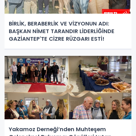
BİRLİK, BERABERLİK VE VİZYONUN ADI:
BAŞKAN NİMET TARANDIR LİDERLİĞİNDE
GAZİANTEP'TE CİZRE RÜZGARI ESTİ!
Yakamoz Derneği’nden Muhteşem