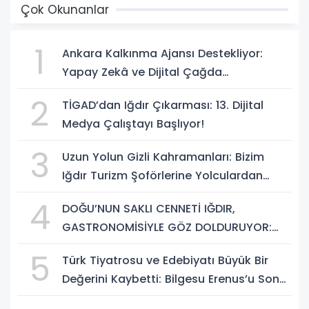
Çok Okunanlar
1
Ankara Kalkınma Ajansı Destekliyor:
Yapay Zekâ ve Dijital Çağda
Dezenformasyonla Mücadele Kapasite
2
TİGAD’dan Iğdır Çıkarması: 13. Dijital
Geliştirme Eğitimi Başlıyor!
Medya Çalıştayı Başlıyor!
3
Uzun Yolun Gizli Kahramanları: Bizim
Iğdır Turizm Şoförlerine Yolculardan
Büyük Teşekkür!
4
DOĞU’NUN SAKLI CENNETİ IĞDIR,
GASTRONOMİSİYLE GÖZ DOLDURUYOR:
KAFKAS VE ANADOLU KÜLTÜRÜNÜN
5
Türk Tiyatrosu ve Edebiyatı Büyük Bir
BULUŞMA NOKTASI
Değerini Kaybetti: Bilgesu Erenus’u Son
Yolculuğuna Uğurluyoruz