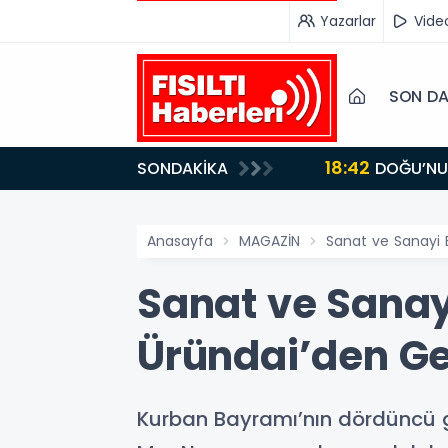
Yazarlar
Vide
SON DA
18:42
SONDAKİKA
DOĞU’NUN SAKLI CENNETİ IĞDIR, GASTRONOMİSİYLE GÖZ DOLDURUYOR: KAFKAS VE ANADOLU
KÜLTÜRÜNÜN B
Anasayfa
MAGAZİN
Sanat ve Sanayi E
Sanat ve Sanayi
Üründai’den Ge
Kurban Bayramı’nın dördüncü gü