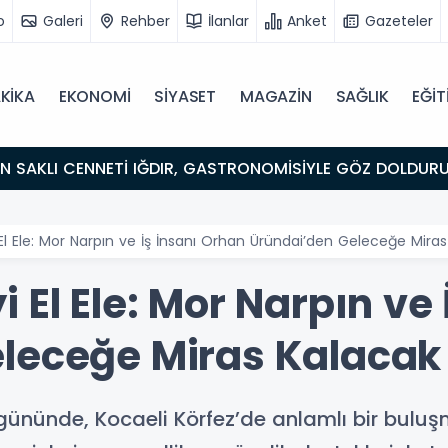
o
Galeri
Rehber
İlanlar
Anket
Gazeteler
KİKA
EKONOMİ
SİYASET
MAGAZİN
SAĞLIK
EĞİT
ULUŞMA NOKTASI
l Ele: Mor Narpın ve İş İnsanı Orhan Üründai’den Geleceğe Miras
 El Ele: Mor Narpın ve 
leceğe Miras Kalacak 
nünde, Kocaeli Körfez’de anlamlı bir buluşm