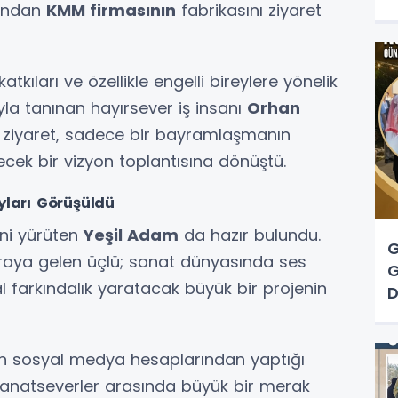
rından
KMM firmasının
fabrikasını ziyaret
tkıları ve özellikle engelli bireylere yönelik
yla tanınan hayırsever iş insanı
Orhan
bu ziyaret, sadece bir bayramlaşmanın
cek bir vizyon toplantısına dönüştü.
yları Görüşüldü
ini yürüten
Yeşil Adam
da hazır bulundu.
G
araya gelen üçlü; sanat dünyasında ses
G
 farkındalık yaratacak büyük bir projenin
D
n sosyal medya hesaplarından yaptığı
e sanatseverler arasında büyük bir merak