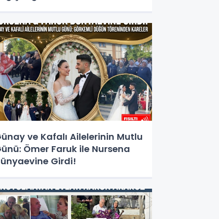
ünay ve Kafalı Ailelerinin Mutlu
ünü: Ömer Faruk ile Nursena
ünyaevine Girdi!