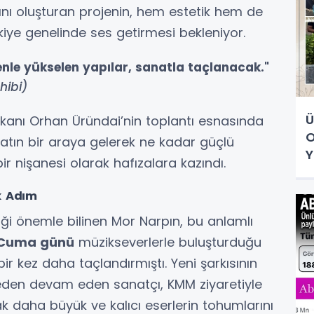
ını oluşturan projenin, hem estetik hem de
kiye genelinde ses getirmesi bekleniyor.
enle yükselen yapılar, sanatla taçlanacak."
hibi)
Ü
kanı Orhan Üründai’nin toplantı esnasında
O
natın bir araya gelerek ne kadar güçlü
Y
ir nişanesi olarak hafızalara kazındı.
k Adım
iği önemle bilinen Mor Narpın, bu anlamlı
 Cuma günü
müzikseverlerle buluşturduğu
bir kez daha taçlandırmıştı. Yeni şarkısının
meden devam eden sanatçı, KMM ziyaretiyle
k daha büyük ve kalıcı eserlerin tohumlarını