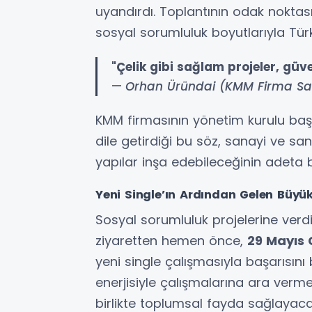
uyandırdı. Toplantının odak noktas
sosyal sorumluluk boyutlarıyla Tür
"Çelik gibi sağlam projeler, güv
—
Orhan Üründai (KMM Firma Sa
KMM firmasının yönetim kurulu baş
dile getirdiği bu söz, sanayi ve sa
yapılar inşa edebileceğinin adeta b
Yeni Single’ın Ardından Gelen Büyü
Sosyal sorumluluk projelerine verd
ziyaretten hemen önce,
29 Mayıs
yeni single çalışmasıyla başarısını 
enerjisiyle çalışmalarına ara ver
birlikte toplumsal fayda sağlayaca