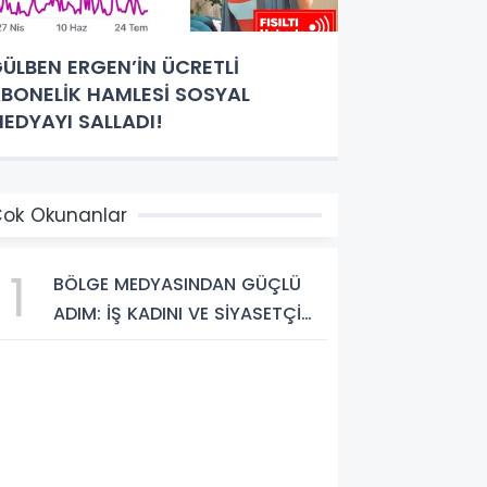
ÜLBEN ERGEN’İN ÜCRETLİ
BONELİK HAMLESİ SOSYAL
EDYAYI SALLADI!
ok Okunanlar
1
BÖLGE MEDYASINDAN GÜÇLÜ
ADIM: İŞ KADINI VE SİYASETÇİ
YASEMİN ÇOPUR TAŞ,
TÜMORSİAD KADIN KOLLARINDA!