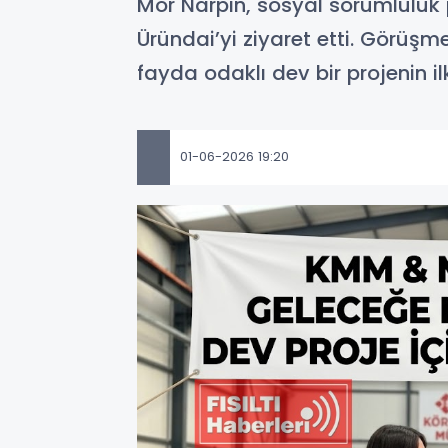
Mor Narpın, sosyal sorumluluk pr
Üründai’yi ziyaret etti. Görüşm
fayda odaklı dev bir projenin il
01-06-2026 19:20