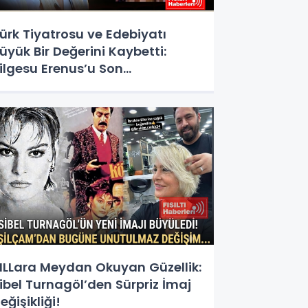
ürk Tiyatrosu ve Edebiyatı
üyük Bir Değerini Kaybetti:
ilgesu Erenus’u Son
olculuğuna Uğurluyoruz
ILLara Meydan Okuyan Güzellik:
ibel Turnagöl’den Sürpriz İmaj
eğişikliği!