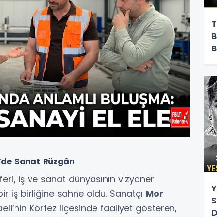
T
B
B
Y
’de Sanat Rüzgârı
ri, iş ve sanat dünyasının vizyoner
Y
bir iş birliğine sahne oldu. Sanatçı
Mor
S
li’nin Körfez ilçesinde faaliyet gösteren,
D