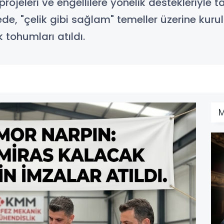
ojeleri ve engellilere yönelik destekleriyle t
ede, "çelik gibi sağlam" temeller üzerine kur
k tohumları atıldı.