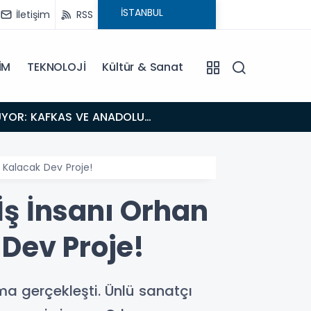
İletişim
RSS
İM
TEKNOLOJİ
Kültür & Sanat
18:26
Fısıltı Haberleri Iğdır Tanıtımları Devam Ediyor: Türkiye’nin Doğu Kapısı Iğdır’ın Saklı Cennetleri
Keşfedilmeyi
 Kalacak Dev Proje!
İş İnsanı Orhan
Dev Proje!
a gerçekleşti. Ünlü sanatçı