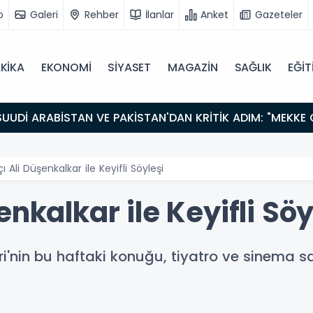
o
Galeri
Rehber
İlanlar
Anket
Gazeteler
KİKA
EKONOMİ
SİYASET
MAGAZİN
SAĞLIK
EĞİT
ı Ali Düşenkalkar ile Keyifli Söyleşi
nkalkar ile Keyifli Söy
eri'nin bu haftaki konuğu, tiyatro ve sinema