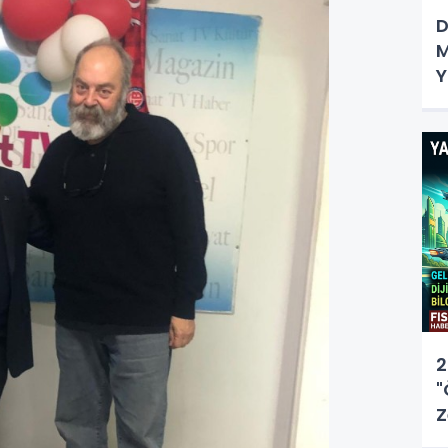
D
M
Y
D
2
"
Z