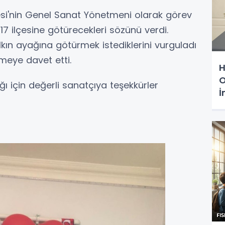
si'nin Genel Sanat Yönetmeni olarak görev
17 ilçesine götürecekleri sözünü verdi.
lkın ayağına götürmek istediklerini vurguladı
meye davet etti.
H
O
ı için değerli sanatçıya teşekkürler
İ