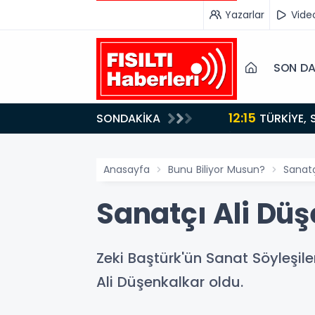
Yazarlar
Vide
SON DA
12:15
SONDAKİKA
ydı!
TÜRKİYE, SUUDİ ARABİSTAN VE PAKİSTAN'DAN KRİTİK ADIM: "MEKKE ORTAK SAVUNMA ANLAŞMASI"
İMZALANDI!
Anasayfa
Bunu Biliyor Musun?
Sanatç
Sanatçı Ali Düşe
Zeki Baştürk'ün Sanat Söyleşil
Ali Düşenkalkar oldu.