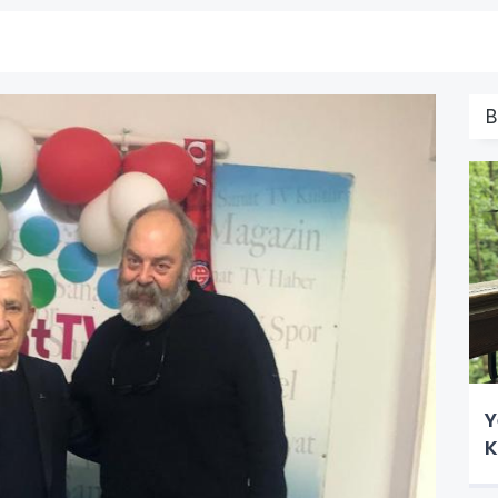
B
Y
K