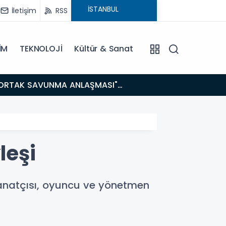
İletişim
RSS
İM
TEKNOLOJİ
Kültür & Sanat
14:21
BAKAN GÜRLEK’TEN TİGAD ÇALIŞTAYINDA Çarpıcı AÇIKLAMALAR: "Pazar Günü Yeni Bir Aydınlığa
Uyanacağız
leşi
 sanatçısı, oyuncu ve yönetmen