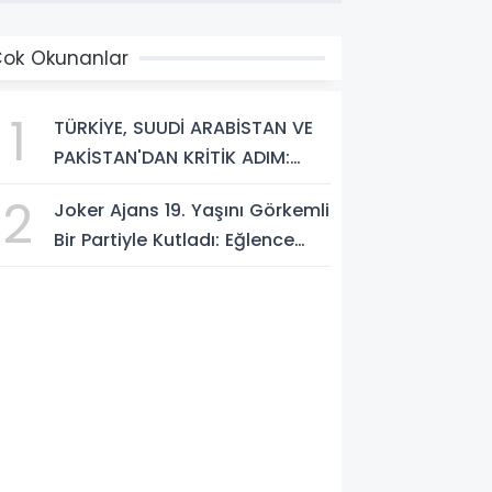
ok Okunanlar
1
TÜRKİYE, SUUDİ ARABİSTAN VE
PAKİSTAN'DAN KRİTİK ADIM:
"MEKKE ORTAK SAVUNMA
2
Joker Ajans 19. Yaşını Görkemli
ANLAŞMASI" İMZALANDI!
Bir Partiyle Kutladı: Eğlence
Doruktaydı!