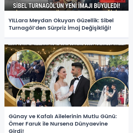
YILLara Meydan Okuyan Güzellik: Sibel
Turnagöl’den Sürpriz İmaj Değişikliği!
Günay ve Kafalı Ailelerinin Mutlu Günü:
Ömer Faruk ile Nursena Dünyaevine
Girdi!