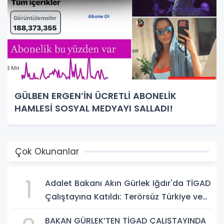
GÜLBEN ERGEN’İN ÜCRETLİ ABONELİK
HAMLESİ SOSYAL MEDYAYI SALLADI!
Çok Okunanlar
1
Adalet Bakanı Akın Gürlek Iğdır'da TİGAD
Çalıştayına Katıldı: Terörsüz Türkiye ve
Sosyal Medya Düzenlemesi Mesajı
BAKAN GÜRLEK’TEN TİGAD ÇALIŞTAYINDA