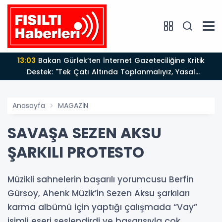
13:03
Bakan Gürlek’ten İnternet Gazeteciliğine Kritik
Destek: "Tek Çatı Altında Toplanmalıyız, Yasal
Düzenlemeye Hazırız"
Anasayfa
MAGAZİN
SAVAŞA SEZEN AKSU
ŞARKILI PROTESTO
Müzikli sahnelerin başarılı yorumcusu Berfin
Gürsoy, Ahenk Müzik’in Sezen Aksu şarkıları
karma albümü için yaptığı çalışmada “Vay”
isimli eseri seslendirdi ve başarısıyla çok