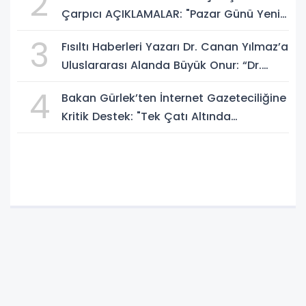
2
Çarpıcı AÇIKLAMALAR: "Pazar Günü Yeni
Bir Aydınlığa Uyanacağız"
3
Fısıltı Haberleri Yazarı Dr. Canan Yılmaz’a
Uluslararası Alanda Büyük Onur: “Dr.
A.P.J. Abdul Kalam İlham Ödülü 2026”
4
Bakan Gürlek’ten İnternet Gazeteciliğine
Kritik Destek: "Tek Çatı Altında
Toplanmalıyız, Yasal Düzenlemeye
Hazırız"