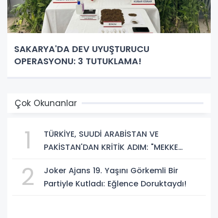
SAKARYA'DA DEV UYUŞTURUCU
OPERASYONU: 3 TUTUKLAMA!
Çok Okunanlar
1
TÜRKİYE, SUUDİ ARABİSTAN VE
PAKİSTAN'DAN KRİTİK ADIM: "MEKKE
ORTAK SAVUNMA ANLAŞMASI" İMZALANDI!
2
Joker Ajans 19. Yaşını Görkemli Bir
Partiyle Kutladı: Eğlence Doruktaydı!