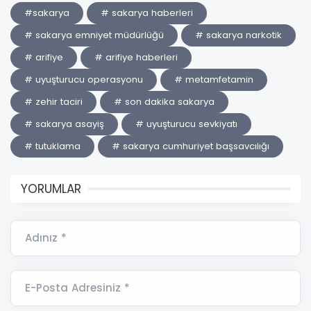
#sakarya
# sakarya haberleri
# sakarya emniyet müdürlüğü
# sakarya narkotik
# arifiye
# arifiye haberleri
# uyuşturucu operasyonu
# metamfetamin
# zehir taciri
# son dakika sakarya
# sakarya asayiş
# uyuşturucu sevkiyatı
# tutuklama
# sakarya cumhuriyet başsavcılığı
YORUMLAR
Adınız *
E-Posta Adresiniz *