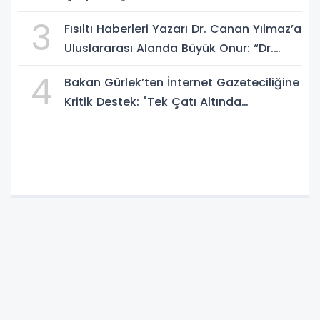
Bir Aydınlığa Uyanacağız"
3
Fısıltı Haberleri Yazarı Dr. Canan Yılmaz’a
Uluslararası Alanda Büyük Onur: “Dr.
A.P.J. Abdul Kalam İlham Ödülü 2026”
4
Bakan Gürlek’ten İnternet Gazeteciliğine
Kritik Destek: "Tek Çatı Altında
Toplanmalıyız, Yasal Düzenlemeye
Hazırız"