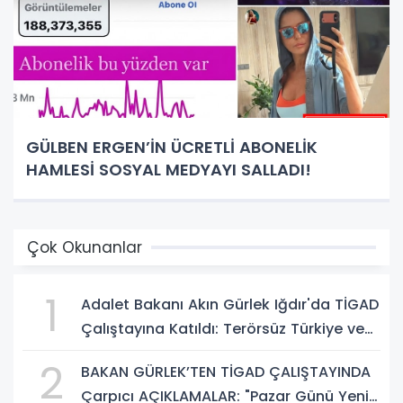
GÜLBEN ERGEN’İN ÜCRETLİ ABONELİK
HAMLESİ SOSYAL MEDYAYI SALLADI!
Çok Okunanlar
1
Adalet Bakanı Akın Gürlek Iğdır'da TİGAD
Çalıştayına Katıldı: Terörsüz Türkiye ve
Sosyal Medya Düzenlemesi Mesajı
2
BAKAN GÜRLEK’TEN TİGAD ÇALIŞTAYINDA
Çarpıcı AÇIKLAMALAR: "Pazar Günü Yeni