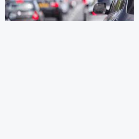
Kısıtlama Getirilen Güzergahlar:
Anadolu (O4) Otoyolu (İstanbul-Ankara
arası)
Kuzey Marmara (O7) Otoyolu (İstanbul-
Sakarya Akyazı arası)
D100 Karayolu (İstanbul-Bolu Gerede
arası)