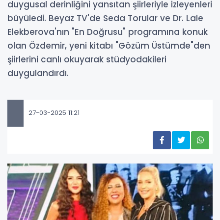
duygusal derinliğini yansıtan şiirleriyle izleyenleri
büyüledi. Beyaz TV'de Seda Torular ve Dr. Lale
Elekberova'nın "En Doğrusu" programına konuk
olan Özdemir, yeni kitabı "Gözüm Üstümde"den
şiirlerini canlı okuyarak stüdyodakileri
duygulandırdı.
27-03-2025 11:21