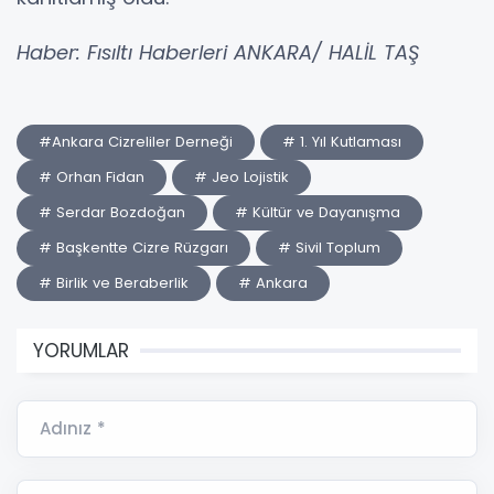
Haber: Fısıltı Haberleri ANKARA/ HALİL TAŞ
#Ankara Cizreliler Derneği
# 1. Yıl Kutlaması
# Orhan Fidan
# Jeo Lojistik
# Serdar Bozdoğan
# Kültür ve Dayanışma
# Başkentte Cizre Rüzgarı
# Sivil Toplum
# Birlik ve Beraberlik
# Ankara
YORUMLAR
Adınız *