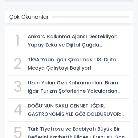
Çok Okunanlar
1
Ankara Kalkınma Ajansı Destekliyor:
Yapay Zekâ ve Dijital Çağda
Dezenformasyonla Mücadele Kapasite
2
TİGAD’dan Iğdır Çıkarması: 13. Dijital
Geliştirme Eğitimi Başlıyor!
Medya Çalıştayı Başlıyor!
3
Uzun Yolun Gizli Kahramanları: Bizim
Iğdır Turizm Şoförlerine Yolculardan
Büyük Teşekkür!
4
DOĞU’NUN SAKLI CENNETİ IĞDIR,
GASTRONOMİSİYLE GÖZ DOLDURUYOR:
KAFKAS VE ANADOLU KÜLTÜRÜNÜN
5
Türk Tiyatrosu ve Edebiyatı Büyük Bir
BULUŞMA NOKTASI
Değerini Kaybetti: Bilgesu Erenus’u Son