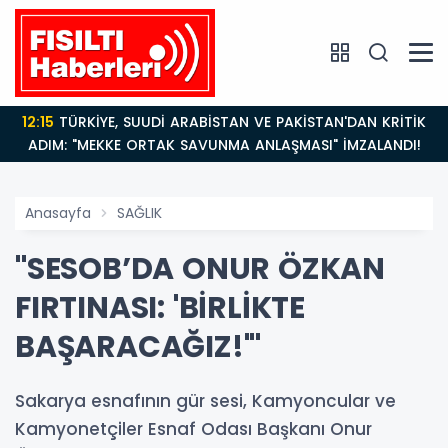
12:15
TÜRKİYE, SUUDİ ARABİSTAN VE PAKİSTAN'DAN KRİTİK
ADIM: "MEKKE ORTAK SAVUNMA ANLAŞMASI" İMZALANDI!
Anasayfa
SAĞLIK
"SESOB’DA ONUR ÖZKAN
FIRTINASI: 'BİRLİKTE
BAŞARACAĞIZ!'"
Sakarya esnafının gür sesi, Kamyoncular ve
Kamyonetçiler Esnaf Odası Başkanı Onur