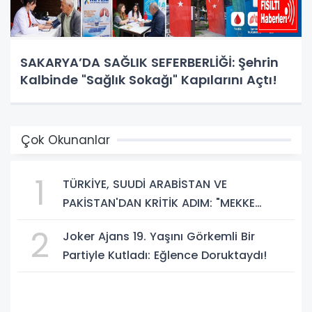
SAKARYA’DA SAĞLIK SEFERBERLİĞİ: Şehrin
Kalbinde "Sağlık Sokağı" Kapılarını Açtı!
Çok Okunanlar
1
TÜRKİYE, SUUDİ ARABİSTAN VE
PAKİSTAN'DAN KRİTİK ADIM: "MEKKE
ORTAK SAVUNMA ANLAŞMASI" İMZALANDI!
2
Joker Ajans 19. Yaşını Görkemli Bir
Partiyle Kutladı: Eğlence Doruktaydı!