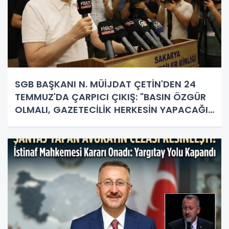
SGB BAŞKANI N. MÜİJDAT ÇETİN'DEN 24
TEMMUZ'DA ÇARPICI ÇIKIŞ: "BASIN ÖZGÜR
OLMALI, GAZETECİLİK HERKESİN YAPACAĞI
İŞ DEĞİL!"