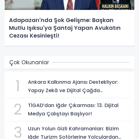
Adapazarı'nda Şok Gelişme: Başkan
Mutlu Işıksu'ya Şantaj Yapan Avukatın
Cezası Kesinleşti!
Çok Okunanlar
1
Ankara Kalkınma Ajansı Destekliyor:
Yapay Zekâ ve Dijital Çağda
Dezenformasyonla Mücadele Kapasite
2
TİGAD’dan Iğdır Çıkarması: 13. Dijital
Geliştirme Eğitimi Başlıyor!
Medya Çalıştayı Başlıyor!
3
Uzun Yolun Gizli Kahramanları: Bizim
Iğdır Turizm Şoförlerine Yolculardan