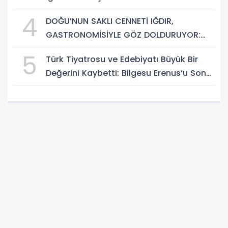
Büyük Teşekkür!
4
DOĞU’NUN SAKLI CENNETİ IĞDIR,
GASTRONOMİSİYLE GÖZ DOLDURUYOR:
KAFKAS VE ANADOLU KÜLTÜRÜNÜN
5
Türk Tiyatrosu ve Edebiyatı Büyük Bir
BULUŞMA NOKTASI
Değerini Kaybetti: Bilgesu Erenus’u Son
Yolculuğuna Uğurluyoruz