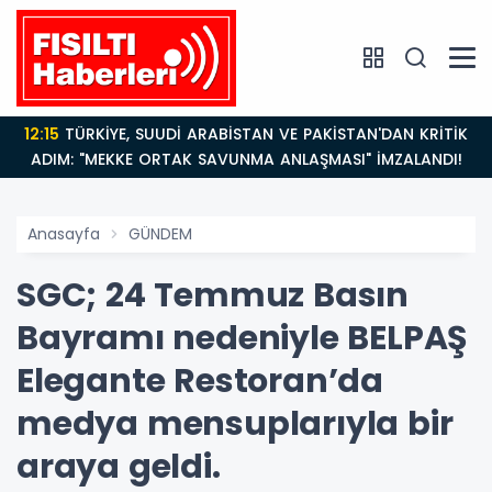
14:21
BAKAN GÜRLEK’TEN TİGAD ÇALIŞTAYINDA Çarpıcı
AÇIKLAMALAR: "Pazar Günü Yeni Bir Aydınlığa
Uyanacağız"
Anasayfa
GÜNDEM
SGC; 24 Temmuz Basın
Bayramı nedeniyle BELPAŞ
Elegante Restoran’da
medya mensuplarıyla bir
araya geldi.