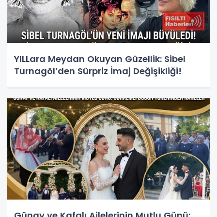
YILLara Meydan Okuyan Güzellik: Sibel
Turnagöl’den Sürpriz İmaj Değişikliği!
Günay ve Kafalı Ailelerinin Mutlu Günü: