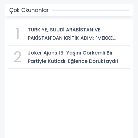
Çok Okunanlar
1
TÜRKİYE, SUUDİ ARABİSTAN VE
PAKİSTAN'DAN KRİTİK ADIM: "MEKKE
ORTAK SAVUNMA ANLAŞMASI" İMZALANDI!
2
Joker Ajans 19. Yaşını Görkemli Bir
Partiyle Kutladı: Eğlence Doruktaydı!