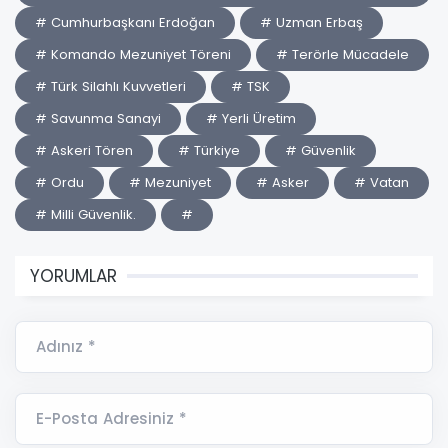
# Cumhurbaşkanı Erdoğan
# Uzman Erbaş
# Komando Mezuniyet Töreni
# Terörle Mücadele
# Türk Silahlı Kuvvetleri
# TSK
# Savunma Sanayi
# Yerli Üretim
# Askeri Tören
# Türkiye
# Güvenlik
# Ordu
# Mezuniyet
# Asker
# Vatan
# Milli Güvenlik.
#
YORUMLAR
Adınız *
E-Posta Adresiniz *