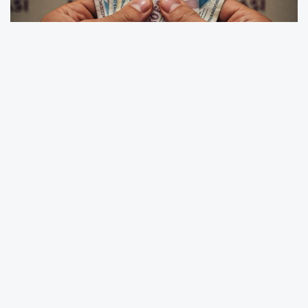
Yıllık Üçüncü Şok Artış:
Merkez Bankası, enflasyonla mücadele ve Türk
Lirası'ndaki değer kaybını durdurma amacıyla
sıkı para politikası uygulamaya devam ediyor.
Daha önce yapılan iki faiz artırımının ardından
gelen bu sert yükseliş, piyasalarda "şok artışı"