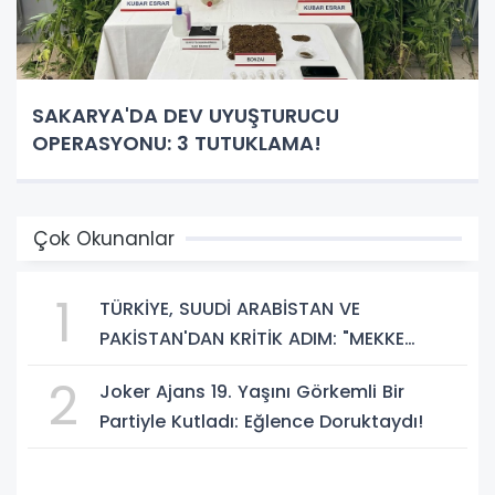
SAKARYA'DA DEV UYUŞTURUCU
OPERASYONU: 3 TUTUKLAMA!
Çok Okunanlar
1
TÜRKİYE, SUUDİ ARABİSTAN VE
PAKİSTAN'DAN KRİTİK ADIM: "MEKKE
ORTAK SAVUNMA ANLAŞMASI" İMZALANDI!
2
Joker Ajans 19. Yaşını Görkemli Bir
Partiyle Kutladı: Eğlence Doruktaydı!