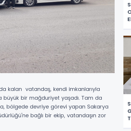
S
O
E
lda kalan vatandaş, kendi imkanlarıyla
ca büyük bir mağduriyet yaşadı. Tam da
S
da, bölgede devriye görevi yapan Sakarya
G
ürlüğü'ne bağlı bir ekip, vatandaşın zor
T