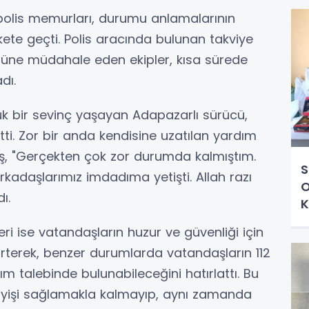
polis memurları, durumu anlamalarının
te geçti. Polis aracında bulunan takviye
üsüne müdahale eden ekipler, kısa sürede
dı.
ük bir sevinç yaşayan Adapazarlı sürücü,
 etti. Zor bir anda kendisine uzatılan yardım
ş, "Gerçekten çok zor durumda kalmıştım.
S
adaşlarımız imdadıma yetişti. Allah razı
O
ı.
K
ri ise vatandaşların huzur ve güvenliği için
irterek, benzer durumlarda vatandaşların 112
ım talebinde bulunabileceğini hatırlattı. Bu
ayişi sağlamakla kalmayıp, aynı zamanda