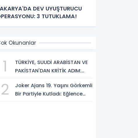
AKARYA'DA DEV UYUŞTURUCU
PERASYONU: 3 TUTUKLAMA!
ok Okunanlar
1
TÜRKİYE, SUUDİ ARABİSTAN VE
PAKİSTAN'DAN KRİTİK ADIM:
"MEKKE ORTAK SAVUNMA
2
Joker Ajans 19. Yaşını Görkemli
ANLAŞMASI" İMZALANDI!
Bir Partiyle Kutladı: Eğlence
Doruktaydı!