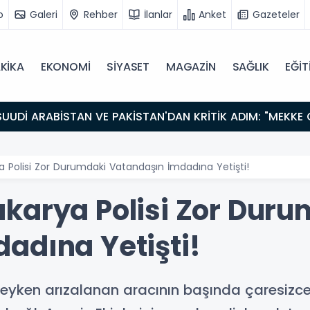
o
Galeri
Rehber
İlanlar
Anket
Gazeteler
KİKA
EKONOMİ
SİYASET
MAGAZİN
SAĞLIK
EĞİT
 Polisi Zor Durumdaki Vatandaşın İmdadına Yetişti!
karya Polisi Zor Duru
adına Yetişti!
deyken arızalanan aracının başında çaresizce