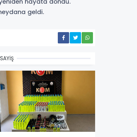
a yeniden hayata döndü.
 meydana geldi.
SAYİŞ