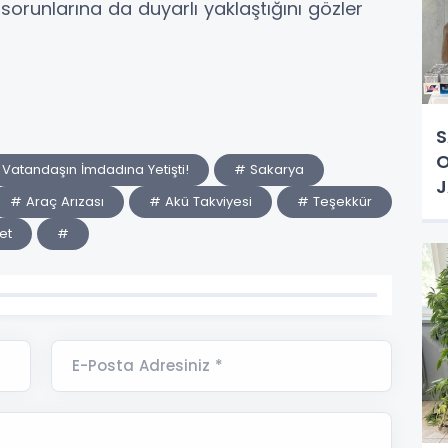
orunlarına da duyarlı yaklaştığını gözler
S
O
Vatandaşın İmdadına Yetişti!
# Sakarya
# Araç Arızası
# Akü Takviyesi
# Teşekkür
et
#
E-Posta Adresiniz *