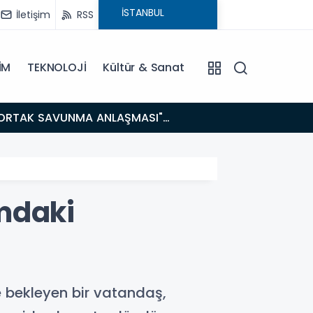
İletişim
RSS
İM
TEKNOLOJİ
Kültür & Sanat
14:21
BAKAN GÜRLEK’TEN TİGAD ÇALIŞTAYINDA Çarpıcı AÇIKLAMALAR: "Pazar Günü Yeni Bir Aydınlığa
Uyanacağız
mdaki
 bekleyen bir vatandaş,