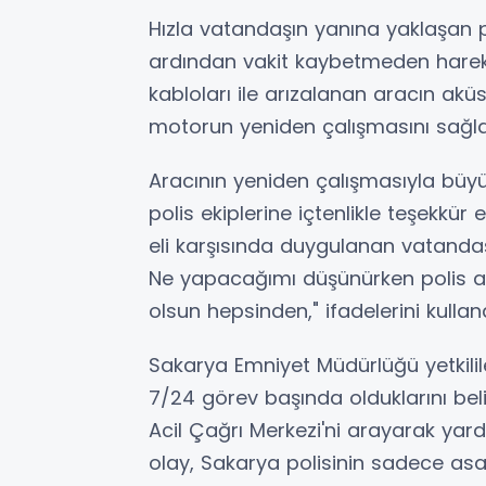
Hızla vatandaşın yanına yaklaşan 
ardından vakit kaybetmeden hareke
kabloları ile arızalanan aracın ak
motorun yeniden çalışmasını sağla
Aracının yeniden çalışmasıyla büy
polis ekiplerine içtenlikle teşekkür
eli karşısında duygulanan vatanda
Ne yapacağımı düşünürken polis ark
olsun hepsinden," ifadelerini kulland
Sakarya Emniyet Müdürlüğü yetkilile
7/24 görev başında olduklarını bel
Acil Çağrı Merkezi'ni arayarak yard
olay, Sakarya polisinin sadece as