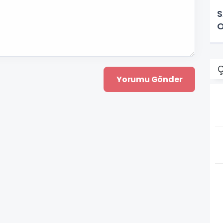
S
O
Ç