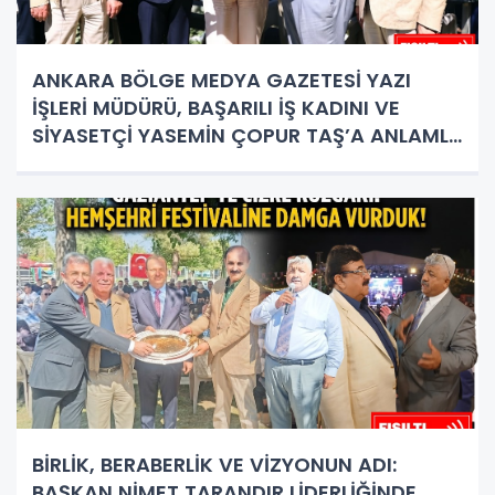
ANKARA BÖLGE MEDYA GAZETESİ YAZI
İŞLERİ MÜDÜRÜ, BAŞARILI İŞ KADINI VE
SİYASETÇİ YASEMİN ÇOPUR TAŞ’A ANLAMLI
PLAKET!
BİRLİK, BERABERLİK VE VİZYONUN ADI:
BAŞKAN NİMET TARANDIR LİDERLİĞİNDE