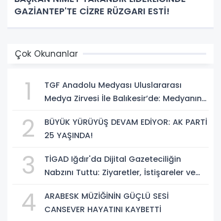
GAZİANTEP'TE CİZRE RÜZGARI ESTİ!
Çok Okunanlar
1
TGF Anadolu Medyası Uluslararası
Medya Zirvesi İle Balıkesir’de: Medyanın
Kalbi 3 Gün Boyunca Balıkesir'de Atacak
2
BÜYÜK YÜRÜYÜŞ DEVAM EDİYOR: AK PARTİ
25 YAŞINDA!
3
TİGAD Iğdır'da Dijital Gazeteciliğin
Nabzını Tuttu: Ziyaretler, İstişareler ve
Güçlü Vizyon
4
ARABESK MÜZİĞİNİN GÜÇLÜ SESİ
CANSEVER HAYATINI KAYBETTİ