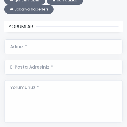
# güncel haber
# son dakika
# Sakarya haberleri
YORUMLAR
Adınız *
E-Posta Adresiniz *
Yorumunuz *