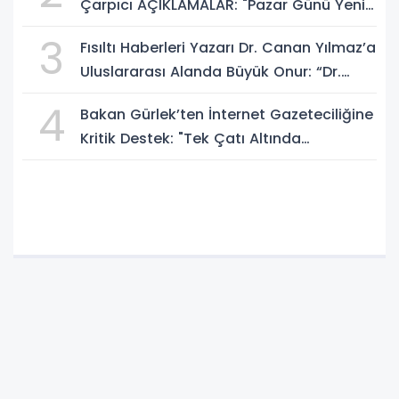
Çarpıcı AÇIKLAMALAR: "Pazar Günü Yeni
Bir Aydınlığa Uyanacağız"
3
Fısıltı Haberleri Yazarı Dr. Canan Yılmaz’a
Uluslararası Alanda Büyük Onur: “Dr.
A.P.J. Abdul Kalam İlham Ödülü 2026”
4
Bakan Gürlek’ten İnternet Gazeteciliğine
Kritik Destek: "Tek Çatı Altında
Toplanmalıyız, Yasal Düzenlemeye
Hazırız"