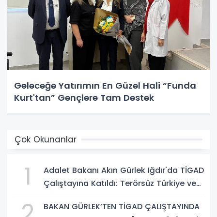
Geleceğe Yatırımın En Güzel Hali “Funda
Kurt'tan” Gençlere Tam Destek
Çok Okunanlar
1
Adalet Bakanı Akın Gürlek Iğdır'da TİGAD
Çalıştayına Katıldı: Terörsüz Türkiye ve
Sosyal Medya Düzenlemesi Mesajı
2
BAKAN GÜRLEK’TEN TİGAD ÇALIŞTAYINDA