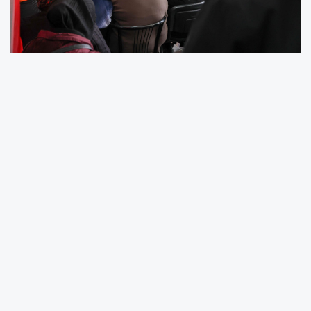
Ziyaretler ve Toplantılar
Başkan Alemdar, Karapürçek ziyaretine AK