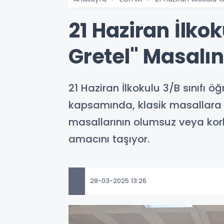
21 Haziran İlko
Gretel" Masalı
21 Haziran İlkokulu 3/B sınıfı 
kapsamında, klasik masallara ye
masallarının olumsuz veya kor
amacını taşıyor.
28-03-2025 13:26