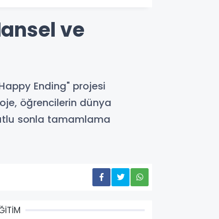
Hansel ve
"Happy Ending" projesi
oje, öğrencilerin dünya
 mutlu sonla tamamlama
ĞİTİM