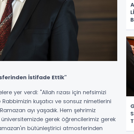
A
L
B
ferinden İstifade Ettik"
ere yer verdi: "Allah rızası için nefsimizi
Rabbimizin kuşatıcı ve sonsuz nimetlerini
G
ir Ramazan ayı yaşadık. Hem şehrimiz
S
üniversitemizde gerek öğrencilerimiz gerek
T
amazan'ın bütünleştirici atmosferinden