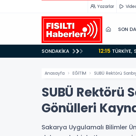
Yazarlar
Vide
SON DA
12:15
SONDAKİKA
ydı!
TÜRKİYE, SUUDİ ARABİSTAN VE PAKİSTAN'DAN KRİTİK ADIM: "MEKKE ORTAK SAVUNMA ANLAŞMASI"
İMZALANDI!
Anasayfa
EĞİTİM
SUBÜ Rektörü Sarıbı
SUBÜ Rektörü S
Gönülleri Kayna
Sakarya Uygulamalı Bilimler Ün