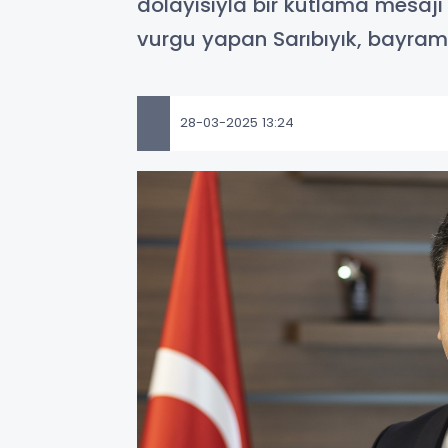
dolayısıyla bir kutlama mesa
vurgu yapan Sarıbıyık, bayramın 
28-03-2025 13:24