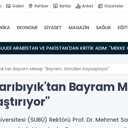
o
Galeri
Rehber
İlanlar
Anket
Gazeteler
KİKA
EKONOMİ
SİYASET
MAGAZİN
SAĞLIK
EĞİT
yık'tan Bayram Mesajı: "Bayram, Gönülleri Kaynaştırıyor"
arıbıyık'tan Bayram M
ştırıyor"
iversitesi (SUBÜ) Rektörü Prof. Dr. Mehmet S