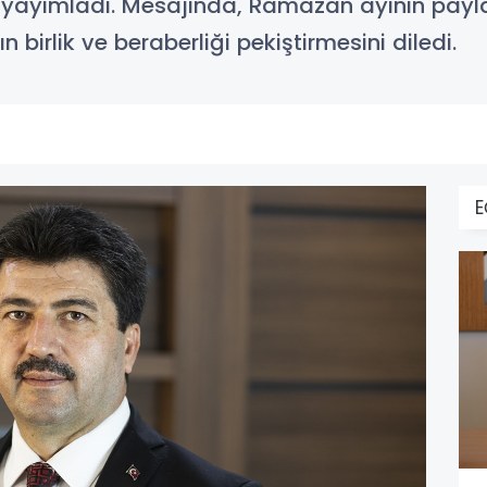
jı yayımladı. Mesajında, Ramazan ayının pa
birlik ve beraberliği pekiştirmesini diledi.
E