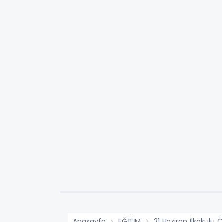
Anasayfa
EĞİTİM
21 Haziran İlkokulu