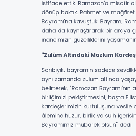
istifade ettik. Ramazan'a misafir 
dönüp baktık. Rahmet ve mağfiret
Bayramı'na kavuştuk. Bayram, Rama
daha da kaynaştırarak bir araya ge
inancımızın güzelliklerini yaşaman
"Zulüm Altındaki Mazlum Kardeşl
Sarıbıyık, bayramın sadece sevdikle
aynı zamanda zulüm altında yaşay
belirterek, "Ramazan Bayramı'nın ai
birliğimizi pekiştirmesini, başta Fi
kardeşlerimizin kurtuluşuna vesile 
âlemine huzur, birlik ve sulh içer
Bayramımız mübarek olsun" dedi.