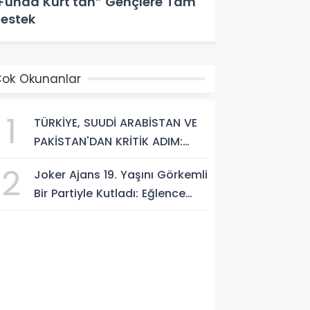
Funda Kurt'tan” Gençlere Tam
estek
ok Okunanlar
1
TÜRKİYE, SUUDİ ARABİSTAN VE
PAKİSTAN'DAN KRİTİK ADIM:
"MEKKE ORTAK SAVUNMA
2
Joker Ajans 19. Yaşını Görkemli
ANLAŞMASI" İMZALANDI!
Bir Partiyle Kutladı: Eğlence
Doruktaydı!