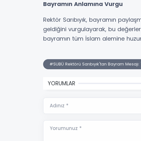
Bayramın Anlamına Vurgu
Rektör Sarıbıyık, bayramın paylaş
geldiğini vurgulayarak, bu değerleri
bayramın tüm İslam alemine huzur v
#SUBÜ Rektörü Sarıbıyık'tan Bayram Mesajı:
YORUMLAR
Adınız *
Yorumunuz *