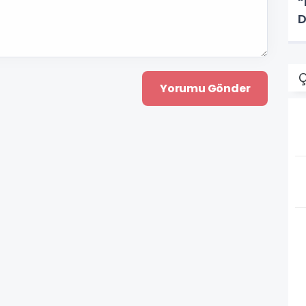
“
D
Ç