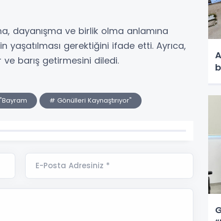
ma, dayanışma ve birlik olma anlamına
n yaşatılması gerektiğini ifade etti. Ayrıca,
A
e barış getirmesini diledi.
b
 "Bayram
# Gönülleri Kaynaştırıyor"
E-Posta Adresiniz *
G