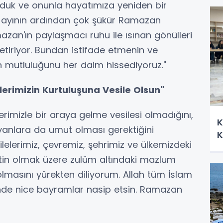
olduk ve onunla hayatımıza yeniden bir
 ayının ardından çok şükür Ramazan
zan'ın paylaşmacı ruhu ile ısınan gönülleri
tiriyor. Bundan istifade etmenin ve
ın mutluluğunu her daim hissediyoruz."
erimizin Kurtuluşuna Vesile Olsun"
rimizle bir araya gelme vesilesi olmadığını,
K
anlara da umut olması gerektiğini
K
lelerimiz, çevremiz, şehrimiz ve ülkemizdeki
listin olmak üzere zulüm altındaki mazlum
olmasını yürekten diliyorum. Allah tüm İslam
isinde nice bayramlar nasip etsin. Ramazan