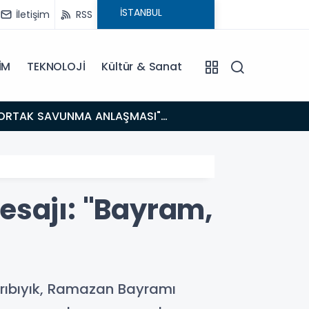
İletişim
RSS
İM
TEKNOLOJİ
Kültür & Sanat
14:21
BAKAN GÜRLEK’TEN TİGAD ÇALIŞTAYINDA Çarpıcı AÇIKLAMALAR: "Pazar Günü Yeni Bir Aydınlığa
Uyanacağız
esajı: "Bayram,
arıbıyık, Ramazan Bayramı