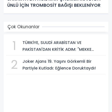
ÜNLÜ İÇİN TROMBOSİT BAĞIŞI BEKLENİYOR
Çok Okunanlar
1
TÜRKİYE, SUUDİ ARABİSTAN VE
PAKİSTAN'DAN KRİTİK ADIM: "MEKKE
ORTAK SAVUNMA ANLAŞMASI" İMZALANDI!
2
Joker Ajans 19. Yaşını Görkemli Bir
Partiyle Kutladı: Eğlence Doruktaydı!