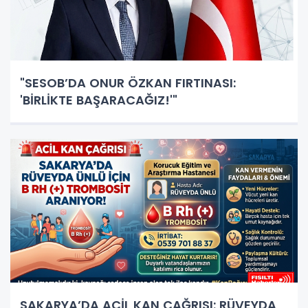
"SESOB’DA ONUR ÖZKAN FIRTINASI:
'BİRLİKTE BAŞARACAĞIZ!'"
SAKARYA’DA ACİL KAN ÇAĞRISI: RÜVEYDA