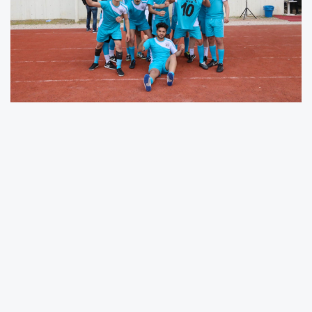
2025 yılı itibarıyla ilk kez gerçekleştirilecek olan
turnuvada, fakültenin 11 farklı sınıf takımı
mücadele edecek. Turnuva, 21 Nisan Pazartesi
günü yapılacak ilk santra ile başlayacak ve
heyecan dolu müsabakaların ardından final
karşılaşması 12 Mayıs Pazartesi günü
oynanacak.
Turnuva formatına göre, dörderli iki grupta ilk