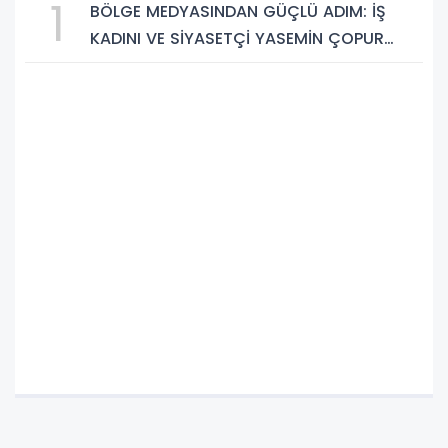
1
BÖLGE MEDYASINDAN GÜÇLÜ ADIM: İŞ
KADINI VE SİYASETÇİ YASEMİN ÇOPUR
TAŞ, TÜMORSİAD KADIN KOLLARINDA!