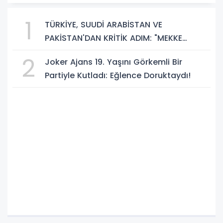
1
TÜRKİYE, SUUDİ ARABİSTAN VE
PAKİSTAN'DAN KRİTİK ADIM: "MEKKE
ORTAK SAVUNMA ANLAŞMASI" İMZALANDI!
2
Joker Ajans 19. Yaşını Görkemli Bir
Partiyle Kutladı: Eğlence Doruktaydı!