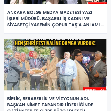
ANKARA BÖLGE MEDYA GAZETESİ YAZI
İŞLERİ MÜDÜRÜ, BAŞARILI İŞ KADINI VE
SİYASETÇİ YASEMİN ÇOPUR TAŞ’A ANLAMLI
PLAKET!
BİRLİK, BERABERLİK VE VİZYONUN ADI:
BAŞKAN NİMET TARANDIR LİDERLİĞİNDE
GAZİANTEP'TE CİZRE RÜZGARI ESTİ!