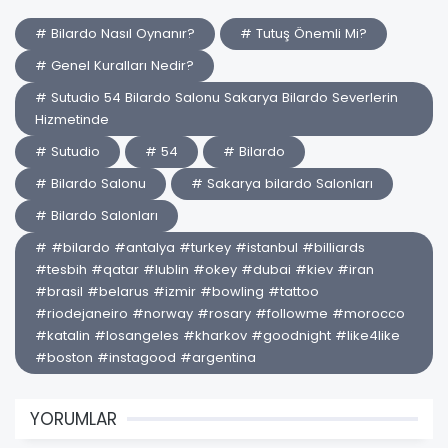
# Bilardo Nasıl Oynanır?
# Tutuş Önemli Mi?
# Genel Kuralları Nedir?
# Sutudio 54 Bilardo Salonu Sakarya Bilardo Severlerin
Hizmetinde
# Sutudio
# 54
# Bilardo
# Bilardo Salonu
# Sakarya bilardo Salonları
# Bilardo Salonları
# #bilardo #antalya #turkey #istanbul #billiards
#tesbih #qatar #lublin #okey #dubai #kiev #iran
#brasil #belarus #izmir #bowling #tattoo
#riodejaneiro #norway #rosary #followme #morocco
#katalin #losangeles #kharkov #goodnight #like4like
#boston #instagood #argentina
YORUMLAR