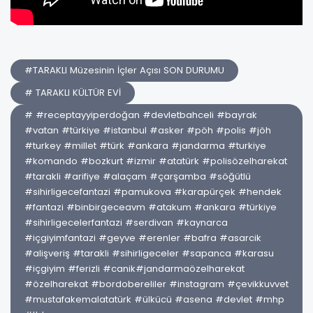
#TARAKLI Müzesinin İçler Açısı SON DURUMU
# TARAKLI KÜLTÜR EVİ
# #receptayyiperdoğan #devletbahceli #bayrak
#vatan #türkiye #istanbul #asker #pöh #polis #jöh
#turkey #millet #türk #ankara #jandarma #turkiye
#komando #bozkurt #izmir #atatürk #polisözelharekat
#tarakli #arifiye #alaçam #çarşamba #söğütlü
#sihirligecefantazi #pamukova #karapürçek #hendek
#fantazi #binbirgeceavm #atakum #ankara #türkiye
#sihirligecelerfantazi #serdivan #kaynarca
#içgiyimfantazi #geyve #erenler #bafra #asarcik
#alişveriş #tarakli #sihirligeceler #sapanca #karasu
#içgiyim #ferizli #canik#jandarmaözelharekat
#özelharekat #bordobereliler #instagram #çevikkuvvet
#mustafakemalatatürk #ülkücü #asena #devlet #mhp