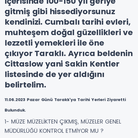
içerisinde 100-150 yıl geriye
gitmiş gibi hissediyorsunuz
kendinizi. Cumbalı tarihi evleri,
muhteşem doğal güzellikleri ve
lezzetli yemekleri ile öne
çıkıyor Taraklı. Ayrıca beldenin
Cittaslow yani Sakin Kentler
listesinde de yer aldığını
belirtelim.
11.06.2023 Pazar Günü Taraklı'ya Tarihi Yerleri Ziyaretti
Bulunduk.
1- MÜZE MÜZELİKTEN ÇIKMIŞ, MÜZELER GENEL
MÜDÜRLÜĞÜ KONTROL ETMİYOR MU ?