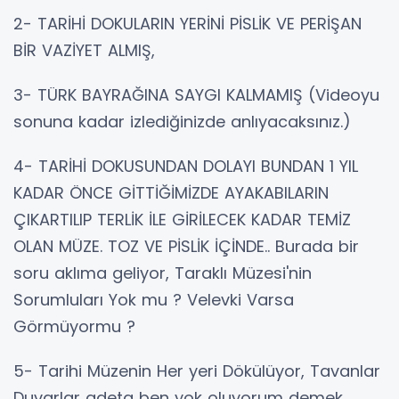
2- TARİHİ DOKULARIN YERİNİ PİSLİK VE PERİŞAN
BİR VAZİYET ALMIŞ,
3- TÜRK BAYRAĞINA SAYGI KALMAMIŞ (Videoyu
sonuna kadar izlediğinizde anlıyacaksınız.)
4- TARİHİ DOKUSUNDAN DOLAYI BUNDAN 1 YIL
KADAR ÖNCE GİTTİĞİMİZDE AYAKABILARIN
ÇIKARTILIP TERLİK İLE GİRİLECEK KADAR TEMİZ
OLAN MÜZE. TOZ VE PİSLİK İÇİNDE.. Burada bir
soru aklıma geliyor, Taraklı Müzesi'nin
Sorumluları Yok mu ? Velevki Varsa
Görmüyormu ?
5- Tarihi Müzenin Her yeri Dökülüyor, Tavanlar
Duvarlar adeta ben yok oluyorum demek