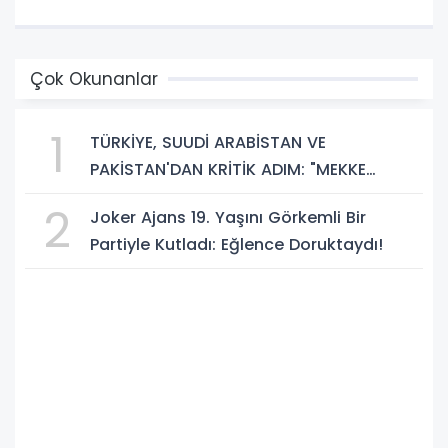
Çok Okunanlar
1
TÜRKİYE, SUUDİ ARABİSTAN VE
PAKİSTAN'DAN KRİTİK ADIM: "MEKKE
ORTAK SAVUNMA ANLAŞMASI" İMZALANDI!
2
Joker Ajans 19. Yaşını Görkemli Bir
Partiyle Kutladı: Eğlence Doruktaydı!