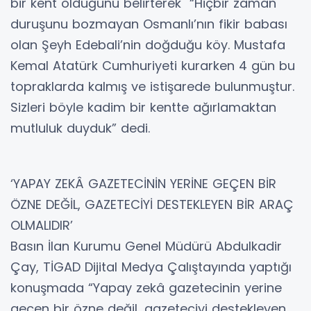
bir kent olduğunu belirterek “Hiçbir zaman
duruşunu bozmayan Osmanlı’nın fikir babası
olan Şeyh Edebali’nin doğduğu köy. Mustafa
Kemal Atatürk Cumhuriyeti kurarken 4 gün bu
topraklarda kalmış ve istişarede bulunmuştur.
Sizleri böyle kadim bir kentte ağırlamaktan
mutluluk duyduk” dedi.
‘YAPAY ZEKÂ GAZETECİNİN YERİNE GEÇEN BİR
ÖZNE DEĞİL, GAZETECİYİ DESTEKLEYEN BİR ARAÇ
OLMALIDIR’
Basın İlan Kurumu Genel Müdürü Abdulkadir
Çay, TİGAD Dijital Medya Çalıştayında yaptığı
konuşmada “Yapay zekâ gazetecinin yerine
geçen bir özne değil, gazeteciyi destekleyen