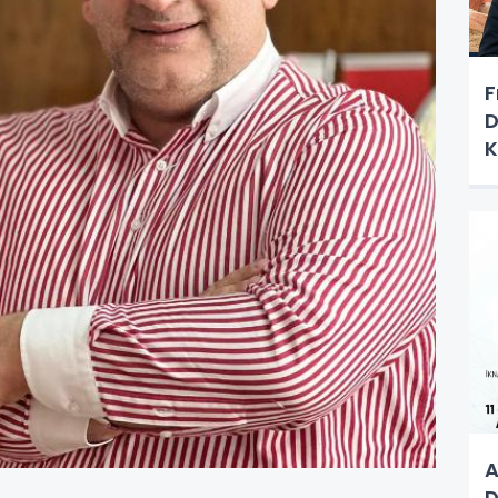
F
D
K
K
A
D