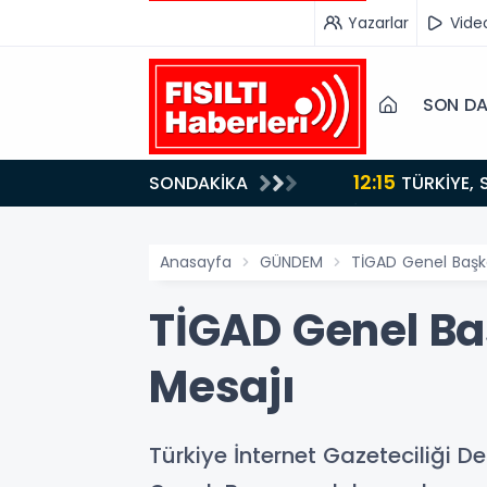
Yazarlar
Vide
SON DA
12:15
SONDAKİKA
ydı!
TÜRKİYE, SUUDİ ARABİSTAN VE PAKİSTAN'DAN KRİTİK ADIM: "MEKKE ORTAK SAVUNMA ANLAŞMASI"
İMZALANDI!
Anasayfa
GÜNDEM
TİGAD Genel Başk
TİGAD Genel Ba
Mesajı
Türkiye İnternet Gazeteciliği 