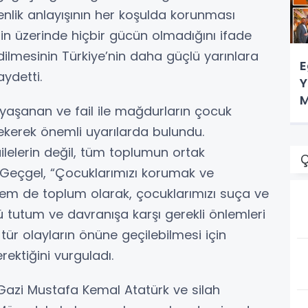
menlik anlayışının her koşulda korunması
inin üzerinde hiçbir gücün olmadığını ifade
dilmesinin Türkiye’nin daha güçlü yarınlara
E
aydetti.
Y
M
aşanan ve fail ile mağdurların çocuk
ekerek önemli uyarılarda bulundu.
lelerin değil, tüm toplumun ortak
Ç
Geçgel, “Çocuklarımızı korumak ve
hem de toplum olarak, çocuklarımızı suça ve
ü tutum ve davranışa karşı gerekli önlemleri
tür olayların önüne geçilebilmesi için
rektiğini vurguladı.
azi Mustafa Kemal Atatürk ve silah