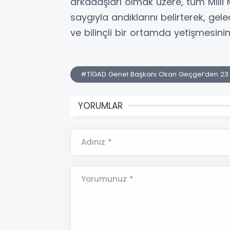
arkadaşları olmak üzere, tüm Mill
saygıyla andıklarını belirterek, ge
ve bilinçli bir ortamda yetişmesini
#TİGAD Genel Başkanı Okan Geçgel’den 23 
YORUMLAR
Adınız *
Yorumunuz *