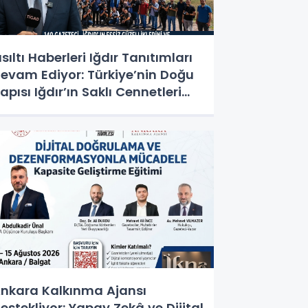
ısıltı Haberleri Iğdır Tanıtımları
evam Ediyor: Türkiye’nin Doğu
apısı Iğdır’ın Saklı Cennetleri
eşfedilmeyi Bekliyor
nkara Kalkınma Ajansı
estekliyor: Yapay Zekâ ve Dijital