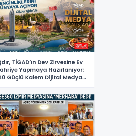
ğdır, TİGAD’ın Dev Zirvesine Ev
ahriye Yapmaya Hazırlanıyor:
40 Güçlü Kalem Dijital Medya
alıştayı İçin Doğu'nun
apısında!