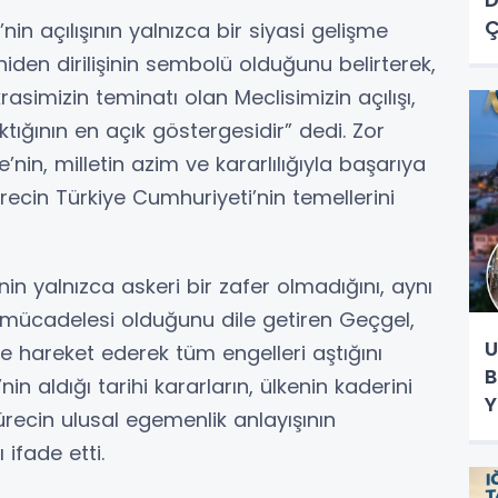
Ç
nin açılışının yalnızca bir siyasi gelişme
M
niden dirilişinin sembolü olduğunu belirterek,
E
asimizin teminatı olan Meclisimizin açılışı,
ktığının en açık göstergesidir” dedi. Zor
e’nin, milletin azim ve kararlılığıyla başarıya
recin Türkiye Cumhuriyeti’nin temellerini
n yalnızca askeri bir zafer olmadığını, aynı
mücadelesi olduğunu dile getiren Geçgel,
U
nde hareket ederek tüm engelleri aştığını
B
nin aldığı tarihi kararların, ülkenin kaderini
Y
ürecin ulusal egemenlik anlayışının
ifade etti.