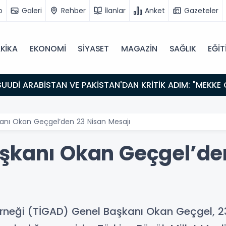
o
Galeri
Rehber
İlanlar
Anket
Gazeteler
KİKA
EKONOMİ
SİYASET
MAGAZİN
SAĞLIK
EĞİT
anı Okan Geçgel’den 23 Nisan Mesajı
şkanı Okan Geçgel’de
Derneği (TİGAD) Genel Başkanı Okan Geçgel, 2