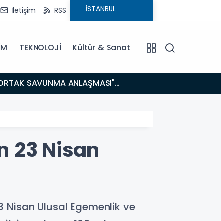
İletişim
RSS
İM
TEKNOLOJİ
Kültür & Sanat
14:21
BAKAN GÜRLEK’TEN TİGAD ÇALIŞTAYINDA Çarpıcı AÇIKLAMALAR: "Pazar Günü Yeni Bir Aydınlığa
Uyanacağız
n 23 Nisan
3 Nisan Ulusal Egemenlik ve