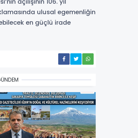
in açılışının 106. yıl
çıklamasında ulusal egemenliğin
lebilecek en güçlü irade
GÜNDEM