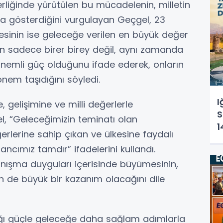
rliğinde yürütülen bu mücadelenin, milletin
ya gösterdiğini vurgulayan Geçgel, 23
sinin ise geleceğe verilen en büyük değer
rın sadece birer birey değil, aynı zamanda
 önemli güç olduğunu ifade ederek, onların
önem taşıdığını söyledi.
I
 gelişimine ve milli değerlerle
S
el, “Geleceğimizin teminatı olan
1
ğerlerine sahip çıkan ve ülkesine faydalı
Ç
ancımız tamdır” ifadelerini kullandı.
K
anışma duyguları içerisinde büyümesinin,
in de büyük bir kazanım olacağını dile
ığı güçle geleceğe daha sağlam adımlarla