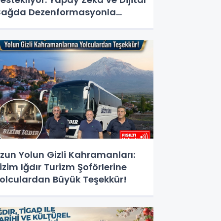
ağda Dezenformasyonla
ücadele Kapasite Geliştirme
ğitimi Başlıyor!
zun Yolun Gizli Kahramanları:
izim Iğdır Turizm Şoförlerine
olculardan Büyük Teşekkür!