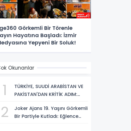
ge360 Görkemli Bir Törenle
ayın Hayatına Başladı: İzmir
edyasına Yepyeni Bir Soluk!
ok Okunanlar
1
TÜRKİYE, SUUDİ ARABİSTAN VE
PAKİSTAN'DAN KRİTİK ADIM:
"MEKKE ORTAK SAVUNMA
2
Joker Ajans 19. Yaşını Görkemli
ANLAŞMASI" İMZALANDI!
Bir Partiyle Kutladı: Eğlence
Doruktaydı!