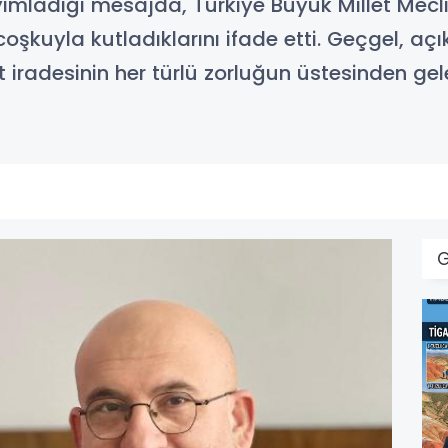
ladığı mesajda, Türkiye Büyük Millet Meclisi’n
şkuyla kutladıklarını ifade etti. Geçgel, a
 iradesinin her türlü zorluğun üstesinden ge