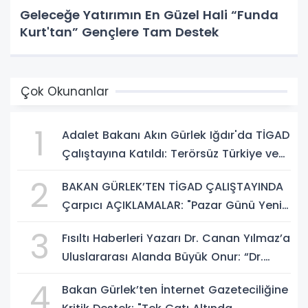
Geleceğe Yatırımın En Güzel Hali “Funda
Kurt'tan” Gençlere Tam Destek
Çok Okunanlar
1
Adalet Bakanı Akın Gürlek Iğdır'da TİGAD
Çalıştayına Katıldı: Terörsüz Türkiye ve
Sosyal Medya Düzenlemesi Mesajı
2
BAKAN GÜRLEK’TEN TİGAD ÇALIŞTAYINDA
Çarpıcı AÇIKLAMALAR: "Pazar Günü Yeni
Bir Aydınlığa Uyanacağız"
3
Fısıltı Haberleri Yazarı Dr. Canan Yılmaz’a
Uluslararası Alanda Büyük Onur: “Dr.
A.P.J. Abdul Kalam İlham Ödülü 2026”
4
Bakan Gürlek’ten İnternet Gazeteciliğine