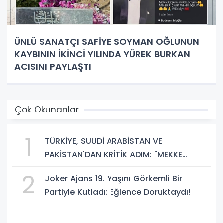
ÜNLÜ SANATÇI SAFİYE SOYMAN OĞLUNUN
KAYBININ İKİNCİ YILINDA YÜREK BURKAN
ACISINI PAYLAŞTI
Çok Okunanlar
1
TÜRKİYE, SUUDİ ARABİSTAN VE
PAKİSTAN'DAN KRİTİK ADIM: "MEKKE
ORTAK SAVUNMA ANLAŞMASI" İMZALANDI!
2
Joker Ajans 19. Yaşını Görkemli Bir
Partiyle Kutladı: Eğlence Doruktaydı!