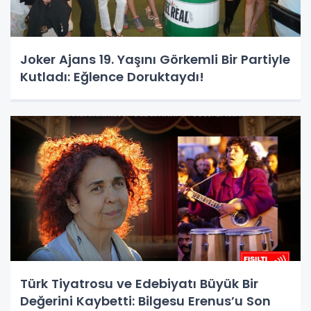
Joker Ajans 19. Yaşını Görkemli Bir Partiyle
Kutladı: Eğlence Doruktaydı!
Türk Tiyatrosu ve Edebiyatı Büyük Bir
Değerini Kaybetti: Bilgesu Erenus’u Son