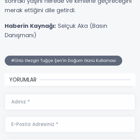
sonraki yaşını nerede ve kimlerle geçireceğini
merak ettiğini dile getirdi.
Haberin Kaynağı:
Selçuk Aka (Basın
Danışmanı)
#Ünlü Gezgin Tuğçe Şen'in Doğum Günü Kutlaması
YORUMLAR
Adınız *
E-Posta Adresiniz *