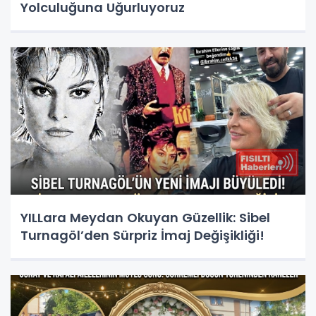
Yolculuğuna Uğurluyoruz
YILLara Meydan Okuyan Güzellik: Sibel
Turnagöl’den Sürpriz İmaj Değişikliği!