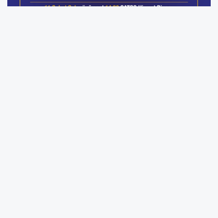
Ödül töreni, 2023-2024 yıllarında ihracat
alanında başarılı çalışmalar gerçekleştirmiş
olan üye firmaları kapsayacak. Komite
yetkilileri, bu etkinlikle sektördeki ihracatçıların
motivasyonunu artırmayı ve diğer firmaları da
ihracat yapmaya teşvik etmeyi
amaçladıklarını ifade ettiler.
Sakarya'nın yazılım ve bilişim alanındaki
yatırımlarla önemli bir merkez haline geldiği