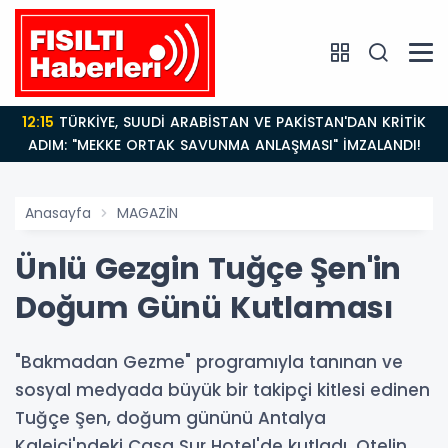
12:15
TÜRKİYE, SUUDİ ARABİSTAN VE PAKİSTAN'DAN KRİTİK
ADIM: "MEKKE ORTAK SAVUNMA ANLAŞMASI" İMZALANDI!
Anasayfa
MAGAZİN
Ünlü Gezgin Tuğçe Şen'in
Doğum Günü Kutlaması
"Bakmadan Gezme" programıyla tanınan ve
sosyal medyada büyük bir takipçi kitlesi edinen
Tuğçe Şen, doğum gününü Antalya
Kaleiçi'ndeki Casa Sur Hotel'de kutladı. Otelin