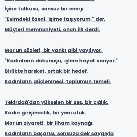
İşine tutkusu, sonsuz bir enerji.
"Evimdeki özeni, işime taşıyorum," der,
Müşteri memnuniyeti, onun ilk derdi.
Mor'un sözleri, bir yankı gibi yayılıyor,
"Kadınların dokunuşu, işlere hayat veriyor."
Birlikte hareket, ortak bir hedef,
Kadınların güçlenmesi, toplumun temeli.
Tekirdağ'dan yükselen bir ses, bir çığlık,
Kadın girişimcilik, bir yeni ufuk.
Mor'un ziyareti, bir ilham kaynağı,
Kadınların başarısı, sonsuza dek saygıyla