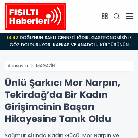
18:26
Fısıltı Haberleri Iğdır Tanıtımları Devam Ediyor:
Türkiye’nin Doğu Kapısı Iğdır’ın Saklı Cennetleri
Keşfedilmeyi Bekliyor
Anasayfa
MAGAZİN
Ünlü Şarkıcı Mor Narpın,
Tekirdağ’da Bir Kadın
Girişimcinin Başarı
Hikayesine Tanık Oldu
Yağmur Altında Kadın Gücü: Mor Narpın ve