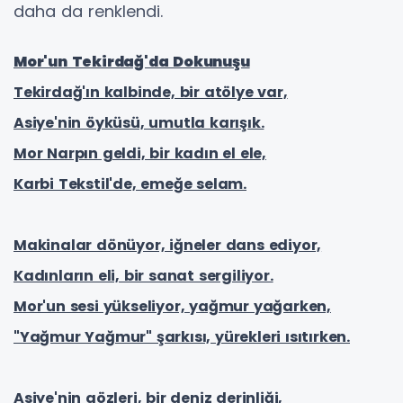
daha da renklendi.
Mor'un Tekirdağ'da Dokunuşu
Tekirdağ'ın kalbinde, bir atölye var,
Asiye'nin öyküsü, umutla karışık.
Mor Narpın geldi, bir kadın el ele,
Karbi Tekstil'de, emeğe selam.
Makinalar dönüyor, iğneler dans ediyor,
Kadınların eli, bir sanat sergiliyor.
Mor'un sesi yükseliyor, yağmur yağarken,
"Yağmur Yağmur" şarkısı, yürekleri ısıtırken.
Asiye'nin gözleri, bir deniz derinliği,