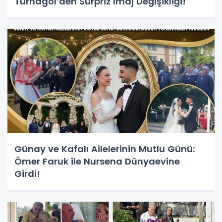
Turnagöl’den Sürpriz İmaj Değişikliği!
Günay ve Kafalı Ailelerinin Mutlu Günü:
Ömer Faruk ile Nursena Dünyaevine
Girdi!