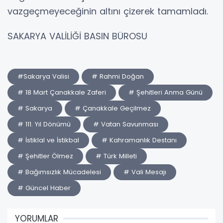
vazgeçmeyeceğinin altını çizerek tamamladı.
SAKARYA VALİLİĞİ BASIN BÜROSU
#Sakarya Valisi
# Rahmi Doğan
# 18 Mart Çanakkale Zaferi
# Şehitleri Anma Günü
# Sakarya
# Çanakkale Geçilmez
# 111. Yıl Dönümü
# Vatan Savunması
# İstiklal ve İstikbal
# Kahramanlık Destanı
# Şehitler Ölmez
# Türk Milleti
# Bağımsızlık Mücadelesi
# Vali Mesajı
# Güncel Haber
YORUMLAR