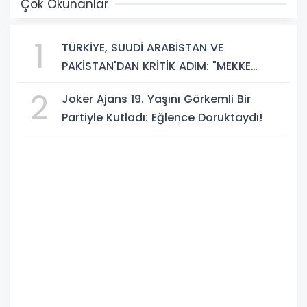
Çok Okunanlar
1
TÜRKİYE, SUUDİ ARABİSTAN VE
PAKİSTAN'DAN KRİTİK ADIM: "MEKKE
ORTAK SAVUNMA ANLAŞMASI" İMZALANDI!
2
Joker Ajans 19. Yaşını Görkemli Bir
Partiyle Kutladı: Eğlence Doruktaydı!