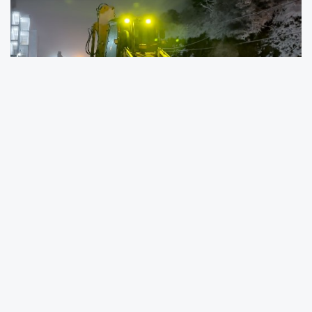
Başkan Osman Çelik: "Ekiplerimiz Sahada,
Vatandaşlarımız Müsterih Olsun"
Serdivan Belediye Başkanı Osman Çelik, karla
mücadele çalışmalarının aralıksız devam
ettiğini belirterek, "Vatandaşlarımızın günlük
yaşamlarının aksamaması için ekiplerimiz 24