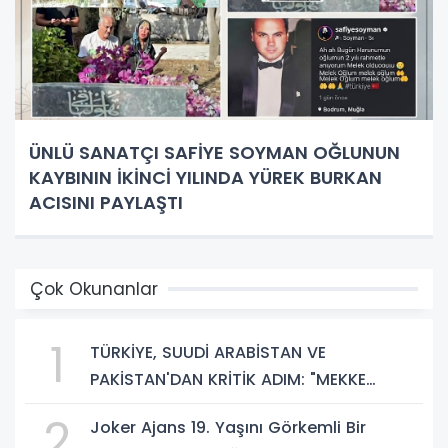
ÜNLÜ SANATÇI SAFİYE SOYMAN OĞLUNUN
KAYBININ İKİNCİ YILINDA YÜREK BURKAN
ACISINI PAYLAŞTI
Çok Okunanlar
1
TÜRKİYE, SUUDİ ARABİSTAN VE
PAKİSTAN'DAN KRİTİK ADIM: "MEKKE
ORTAK SAVUNMA ANLAŞMASI" İMZALANDI!
2
Joker Ajans 19. Yaşını Görkemli Bir