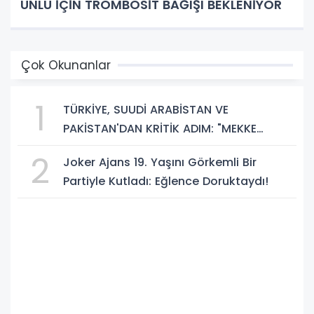
ÜNLÜ İÇİN TROMBOSİT BAĞIŞI BEKLENİYOR
Çok Okunanlar
1
TÜRKİYE, SUUDİ ARABİSTAN VE
PAKİSTAN'DAN KRİTİK ADIM: "MEKKE
ORTAK SAVUNMA ANLAŞMASI" İMZALANDI!
2
Joker Ajans 19. Yaşını Görkemli Bir
Partiyle Kutladı: Eğlence Doruktaydı!