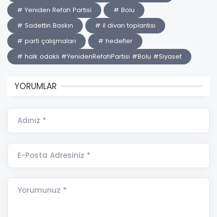
# Yeniden Refah Partisi
# Bolu
# Sadettin Baskın
# il divan toplantısı
# parti çalışmaları
# hedefler
# halk odaklı #YenidenRefahPartisi #Bolu #Siyaset
YORUMLAR
Adınız *
E-Posta Adresiniz *
Yorumunuz *