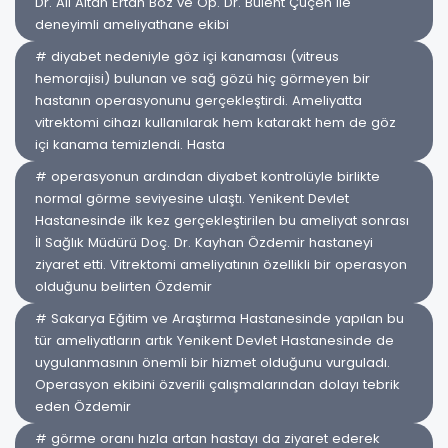
Dr. Ali Altan Ertan Boz ve Op. Dr. Bülent Çüçen ile
deneyimli ameliyathane ekibi
# diyabet nedeniyle göz içi kanaması (vitreus
hemorajisi) bulunan ve sağ gözü hiç görmeyen bir
hastanın operasyonunu gerçekleştirdi. Ameliyatta
vitrektomi cihazı kullanılarak hem katarakt hem de göz
içi kanama temizlendi. Hasta
# operasyonun ardından diyabet kontrolüyle birlikte
normal görme seviyesine ulaştı. Yenikent Devlet
Hastanesinde ilk kez gerçekleştirilen bu ameliyat sonrası
İl Sağlık Müdürü Doç. Dr. Kayhan Özdemir hastaneyi
ziyaret etti. Vitrektomi ameliyatının özellikli bir operasyon
olduğunu belirten Özdemir
# Sakarya Eğitim ve Araştırma Hastanesinde yapılan bu
tür ameliyatların artık Yenikent Devlet Hastanesinde de
uygulanmasının önemli bir hizmet olduğunu vurguladı.
Operasyon ekibini özverili çalışmalarından dolayı tebrik
eden Özdemir
# görme oranı hızla artan hastayı da ziyaret ederek