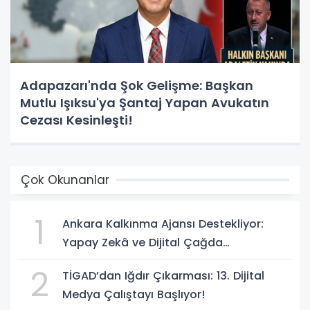
Adapazarı'nda Şok Gelişme: Başkan
Mutlu Işıksu'ya Şantaj Yapan Avukatın
Cezası Kesinleşti!
Çok Okunanlar
1
Ankara Kalkınma Ajansı Destekliyor:
Yapay Zekâ ve Dijital Çağda
Dezenformasyonla Mücadele Kapasite
2
TİGAD’dan Iğdır Çıkarması: 13. Dijital
Geliştirme Eğitimi Başlıyor!
Medya Çalıştayı Başlıyor!