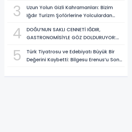
3
Uzun Yolun Gizli Kahramanları: Bizim
Iğdır Turizm Şoförlerine Yolculardan
Büyük Teşekkür!
4
DOĞU’NUN SAKLI CENNETİ IĞDIR,
GASTRONOMİSİYLE GÖZ DOLDURUYOR:
KAFKAS VE ANADOLU KÜLTÜRÜNÜN
5
Türk Tiyatrosu ve Edebiyatı Büyük Bir
BULUŞMA NOKTASI
Değerini Kaybetti: Bilgesu Erenus’u Son
Yolculuğuna Uğurluyoruz