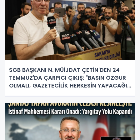
SGB BAŞKANI N. MÜİJDAT ÇETİN'DEN 24
TEMMUZ'DA ÇARPICI ÇIKIŞ: "BASIN ÖZGÜR
OLMALI, GAZETECİLİK HERKESİN YAPACAĞI
İŞ DEĞİL!"