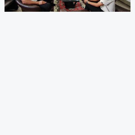
Yöresel Tanıtımlara Ağırlık Verilecek
Toplantıda, Kars, Ardahan ve Iğdır yörelerinin
zengin kültürel mirasının en iyi şekilde
tanıtılması hedeflendi. Etkinlik kapsamında
yöresel şairlerin şiirleri okunacak, yöresel
yiyecek ve içecekler ikram edilecek, yöreye