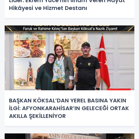
Lider: Ekrem Yüce'nin İlham Veren Hayat
Hikâyesi ve Hizmet Destanı
BAŞKAN KÖKSAL’DAN YEREL BASINA YAKIN
İLGİ: AFYONKARAHİSAR’IN GELECEĞİ ORTAK
AKILLA ŞEKİLLENİYOR