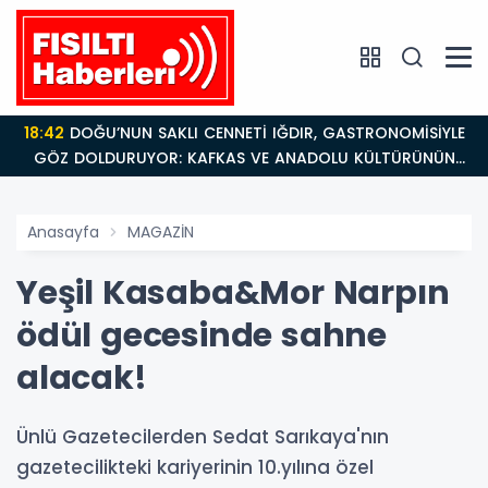
18:42
DOĞU’NUN SAKLI CENNETİ IĞDIR, GASTRONOMİSİYLE
GÖZ DOLDURUYOR: KAFKAS VE ANADOLU KÜLTÜRÜNÜN
BULUŞMA NOKTASI
Anasayfa
MAGAZİN
Yeşil Kasaba&Mor Narpın
ödül gecesinde sahne
alacak!
Ünlü Gazetecilerden Sedat Sarıkaya'nın
gazetecilikteki kariyerinin 10.yılına özel