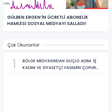
GÜLBEN ERGEN’İN ÜCRETLİ ABONELİK
HAMLESİ SOSYAL MEDYAYI SALLADI!
Çok Okunanlar
1
BÖLGE MEDYASINDAN GÜÇLÜ ADIM: İŞ
KADINI VE SİYASETÇİ YASEMİN ÇOPUR
TAŞ, TÜMORSİAD KADIN KOLLARINDA!