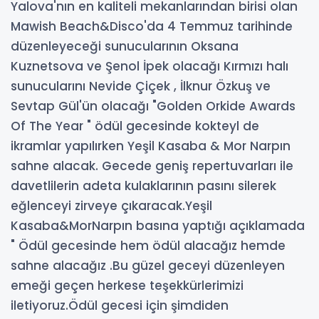
Yalova'nın en kaliteli mekanlarından birisi olan
Mawish Beach&Disco'da 4 Temmuz tarihinde
düzenleyeceği sunucularının Oksana
Kuznetsova ve Şenol İpek olacağı Kırmızı halı
sunucularını Nevide Çiçek , İlknur Özkuş ve
Sevtap Gül'ün olacağı "Golden Orkide Awards
Of The Year " ödül gecesinde kokteyl de
ikramlar yapılırken Yeşil Kasaba & Mor Narpın
sahne alacak. Gecede geniş repertuvarları ile
davetlilerin adeta kulaklarının pasını silerek
eğlenceyi zirveye çıkaracak.Yeşil
Kasaba&MorNarpın basına yaptığı açıklamada
" Ödül gecesinde hem ödül alacağız hemde
sahne alacağız .Bu güzel geceyi düzenleyen
emeği geçen herkese teşekkürlerimizi
iletiyoruz.Ödül gecesi için şimdiden