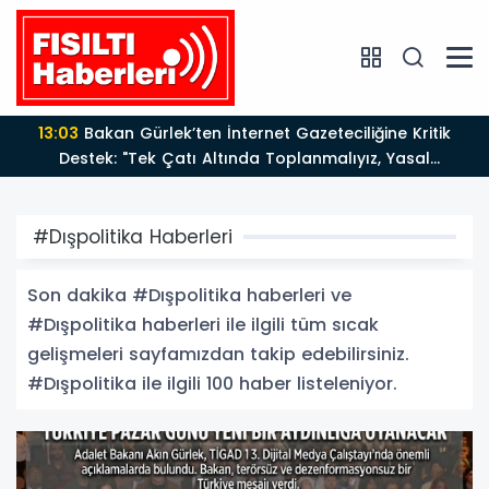
12:12
Fısıltı Haberleri Yazarı Dr. Canan Yılmaz’a
Uluslararası Alanda Büyük Onur: “Dr. A.P.J. Abdul
Kalam İlham Ödülü 2026”
#Dışpolitika Haberleri
Son dakika #Dışpolitika haberleri ve
#Dışpolitika haberleri ile ilgili tüm sıcak
gelişmeleri sayfamızdan takip edebilirsiniz.
#Dışpolitika ile ilgili 100 haber listeleniyor.