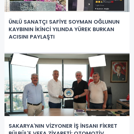
ÜNLÜ SANATÇI SAFİYE SOYMAN OĞLUNUN
KAYBININ İKİNCİ YILINDA YÜREK BURKAN
ACISINI PAYLAŞTI
SAKARYA'NIN VİZYONER İŞ İNSANI FİKRET
BÜLBÜL'E VEFA ZİYARETİ: OTOMOTİV