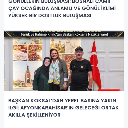
GÖNÜLLERİN BULUŞMASI: BOSNALI CAMİİ
ÇAY OCAĞINDA ANLAMLI VE GÖNÜL İKLİMİ
YÜKSEK BİR DOSTLUK BULUŞMASI
BAŞKAN KÖKSAL’DAN YEREL BASINA YAKIN
İLGİ: AFYONKARAHİSAR’IN GELECEĞİ ORTAK
AKILLA ŞEKİLLENİYOR