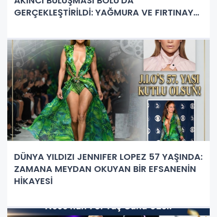
AKINCI BULUŞMASI BOLU'DA
GERÇEKLEŞTİRİLDİ: YAĞMURA VE FIRTINAYA
RAĞMEN DEV BULUŞMA!
DÜNYA YILDIZI JENNIFER LOPEZ 57 YAŞINDA:
ZAMANA MEYDAN OKUYAN BİR EFSANENİN
HİKAYESİ