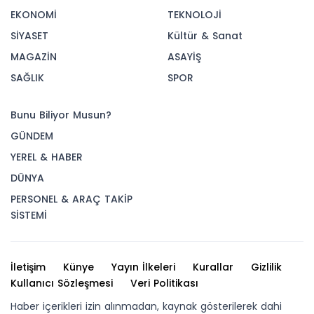
EKONOMİ
TEKNOLOJİ
SİYASET
Kültür & Sanat
MAGAZİN
ASAYİŞ
SAĞLIK
SPOR
Bunu Biliyor Musun?
GÜNDEM
YEREL & HABER
DÜNYA
PERSONEL & ARAÇ TAKİP
SİSTEMİ
İletişim
Künye
Yayın İlkeleri
Kurallar
Gizlilik
Kullanıcı Sözleşmesi
Veri Politikası
Haber içerikleri izin alınmadan, kaynak gösterilerek dahi