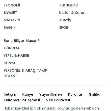
EKONOMİ
TEKNOLOJİ
SİYASET
Kültür & Sanat
MAGAZİN
ASAYİŞ
SAĞLIK
SPOR
Bunu Biliyor Musun?
GÜNDEM
YEREL & HABER
DÜNYA
PERSONEL & ARAÇ TAKİP
SİSTEMİ
İletişim
Künye
Yayın İlkeleri
Kurallar
Gizlilik
Kullanıcı Sözleşmesi
Veri Politikası
Haber içerikleri izin alınmadan, kaynak gösterilerek dahi