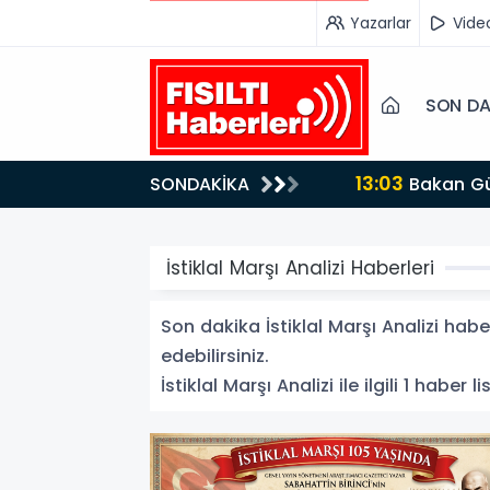
Yazarlar
Vide
SON DA
13:03
SONDAKİKA
Bakan Gürlek’ten İnternet Gazeteciliğine Kritik Destek: "Tek Çatı Altında Toplanmalıyız, Yasal
Düzenlemeye Ha
İstiklal Marşı Analizi Haberleri
Son dakika İstiklal Marşı Analizi haber
edebilirsiniz.
İstiklal Marşı Analizi ile ilgili 1 haber l