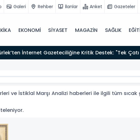
o
Galeri
Rehber
İlanlar
Anket
Gazeteler
KİKA
EKONOMİ
SİYASET
MAGAZİN
SAĞLIK
EĞİT
zırız"
leri ve İstiklal Marşı Analizi haberleri ile ilgili tüm sıc
isteleniyor.